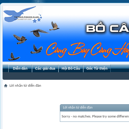
Diễn đàn
Các giải đua
Hội Bồ Câu
Góc Từ thiện
Lời nhắn từ diễn đàn
Lời nhắn từ diễn đàn
Sorry - no matches. Please try some differen