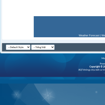
Weather Forecast
|
We
Múi
Powe
Copyright © 20
BQT không chịu bất cứ tr