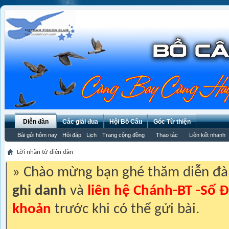
Diễn đàn
Các giải đua
Hội Bồ Câu
Góc Từ thiện
Bài gửi hôm nay
Hỏi đáp
Lịch
Trang cộng đồng
Thao tác
Liên kết nhanh
Lời nhắn từ diễn đàn
» Chào mừng bạn ghé thăm diễn đ
ghi danh
và
liên hệ Chánh-BT -Số Đ
khoản
trước khi có thể gửi bài.