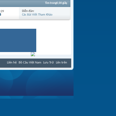
Tìm trong
0,00
giây.
Diễn đàn:
:29
Các Bài Viết Tham Khảo
Liên hệ
Bồ Câu Việt Nam
Lưu Trữ
Lên trên