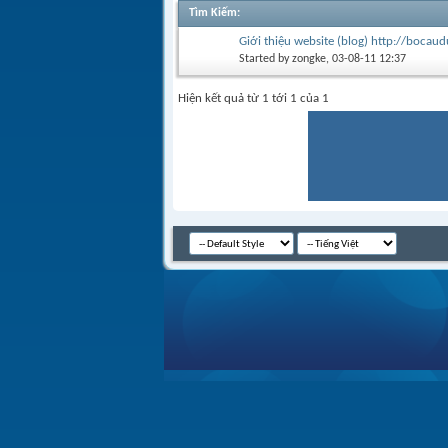
Tìm Kiếm
:
Giới thiệu website (blog) http://boca
Started by
zongke
, 03-08-11 12:37
Hiện kết quả từ 1 tới 1 của 1