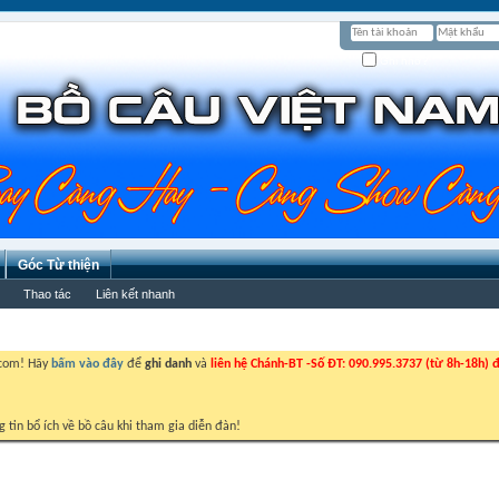
Ghi nhớ?
Góc Từ thiện
Thao tác
Liên kết nhanh
.com! Hãy
bấm vào đây
để
ghi danh
và
liên hệ Chánh-BT -Số ĐT: 090.995.3737 (từ 8h-18h) đ
g tin bổ ích về bồ câu khi tham gia diễn đàn!