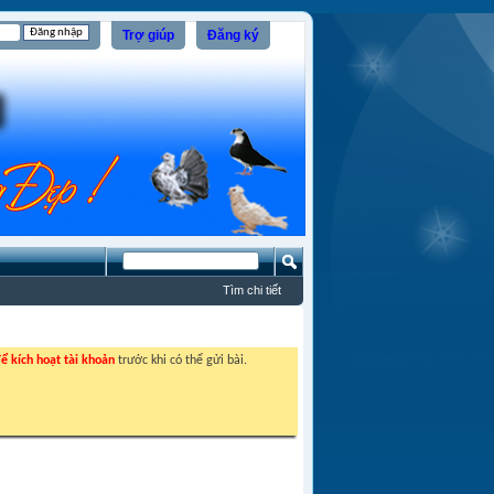
Trợ giúp
Đăng ký
Tìm chi tiết
ể kích hoạt tài khoản
trước khi có thể gửi bài.