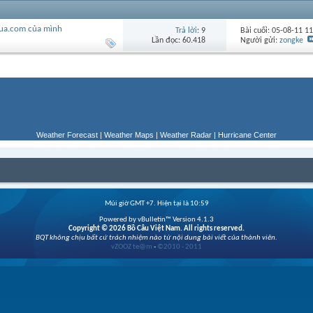
udua.com của mình
Trả lời
: 9
Bài cuối: 05-08-11
11
Lần đọc: 60.418
Người gửi:
zongke
Weather Forecast
|
Weather Maps
|
Weather Radar
|
Hurricane Center
Múi giờ GMT +7. Hiện tại là
10:59
Powered by vBulletin™ Version 4.1.3
Copyright © 2026 Bồ Câu Việt Nam. All rights reserved.
BQT không chịu bất cứ trách nhiệm nào từ nội dung bài viết của thành viên.
vZOOZ te@m
-
©2010 - 2011