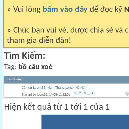
» Vui lòng
bấm vào đây
để đọc kỹ
N
» Chúc bạn vui vẻ, được chia sẻ và c
tham gia diễn đàn!
Tìm Kiếm:
Tag:
bồ câu xoè
Tìm Kiếm
:
Căn cứ Lucnt65 (Nam Thăng Long - Hà Nội)
1
2
3
...
4
Started by
lucnt65
, 14-08-11 22:38
Hiện kết quả từ 1 tới 1 của 1