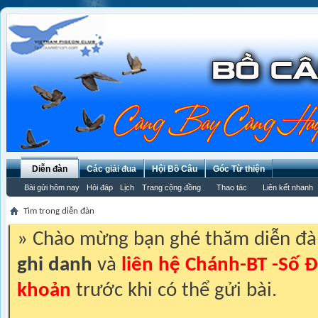
Diễn đàn
Các giải đua
Hội Bồ Câu
Góc Từ thiện
Bài gửi hôm nay
Hỏi đáp
Lịch
Trang cộng đồng
Thao tác
Liên kết nhanh
Tìm trong diễn đàn
» Chào mừng bạn ghé thăm diễn đ
ghi danh
và
liên hệ Chánh-BT -Số Đ
khoản
trước khi có thể gửi bài.