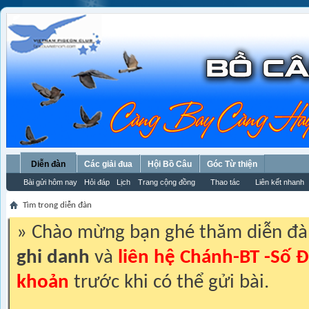
Diễn đàn
Các giải đua
Hội Bồ Câu
Góc Từ thiện
Bài gửi hôm nay
Hỏi đáp
Lịch
Trang cộng đồng
Thao tác
Liên kết nhanh
Tìm trong diễn đàn
» Chào mừng bạn ghé thăm diễn đ
ghi danh
và
liên hệ Chánh-BT -Số Đ
khoản
trước khi có thể gửi bài.