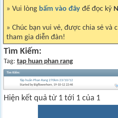
» Vui lòng
bấm vào đây
để đọc kỹ
N
» Chúc bạn vui vẻ, được chia sẻ và c
tham gia diễn đàn!
Tìm Kiếm:
Tag:
tap huan phan rang
Tìm Kiếm
:
Tập huấn Phan Rang 270km 23/10/12
Started by
Bigflowerhorn
, 19-10-12 22:46
Hiện kết quả từ 1 tới 1 của 1