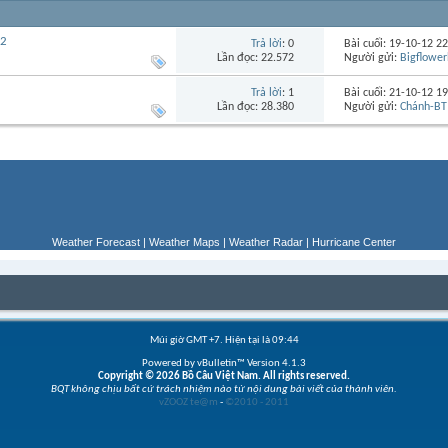
12
Trả lời
: 0
Bài cuối: 19-10-12
22
Lần đọc: 22.572
Người gửi:
Bigflower
Trả lời
: 1
Bài cuối: 21-10-12
19
Lần đọc: 28.380
Người gửi:
Chánh-BT
Weather Forecast
|
Weather Maps
|
Weather Radar
|
Hurricane Center
Múi giờ GMT +7. Hiện tại là
09:44
Powered by vBulletin™ Version 4.1.3
Copyright © 2026 Bồ Câu Việt Nam. All rights reserved.
BQT không chịu bất cứ trách nhiệm nào từ nội dung bài viết của thành viên.
vZOOZ te@m
-
©2010 - 2011