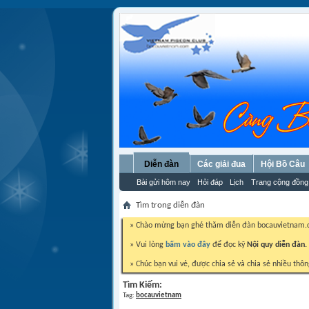
Diễn đàn
Các giải đua
Hội Bồ Câu
Bài gửi hôm nay
Hỏi đáp
Lịch
Trang cộng đồng
Tìm trong diễn đàn
» Chào mừng bạn ghé thăm diễn đàn bocauvietnam
» Vui lòng
bấm vào đây
để đọc kỹ
Nội quy diễn đàn.
» Chúc bạn vui vẻ, được chia sẻ và chia sẻ nhiều thôn
Tìm Kiếm:
Tag:
bocauvietnam