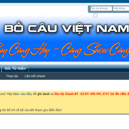
Ghi nhớ?
Góc Từ thiện
Thao tác
Liên kết nhanh
.com! Hãy
bấm vào đây
để
ghi danh
và
liên hệ Chánh-BT -Số ĐT: 090.995.3737 (từ 8h-18h) đ
g tin bổ ích về bồ câu khi tham gia diễn đàn!