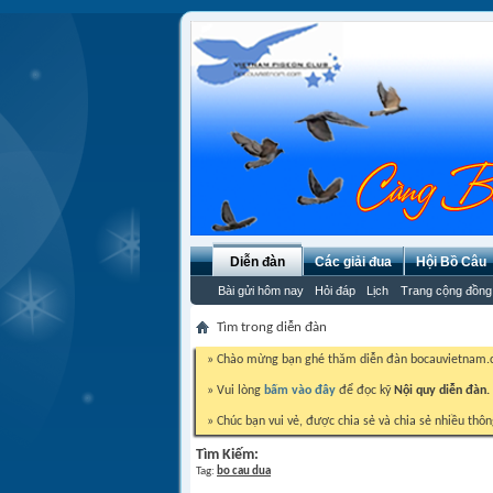
Diễn đàn
Các giải đua
Hội Bồ Câu
Bài gửi hôm nay
Hỏi đáp
Lịch
Trang cộng đồng
Tìm trong diễn đàn
» Chào mừng bạn ghé thăm diễn đàn bocauvietnam
» Vui lòng
bấm vào đây
để đọc kỹ
Nội quy diễn đàn.
» Chúc bạn vui vẻ, được chia sẻ và chia sẻ nhiều thôn
Tìm Kiếm:
Tag:
bo cau dua