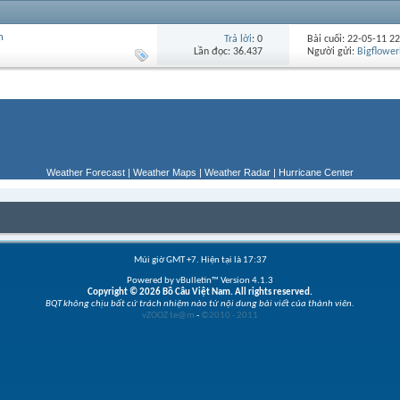
n
Trả lời
: 0
Bài cuối: 22-05-11
22
Lần đọc: 36.437
Người gửi:
Bigflower
Weather Forecast
|
Weather Maps
|
Weather Radar
|
Hurricane Center
Múi giờ GMT +7. Hiện tại là
17:37
Powered by vBulletin™ Version 4.1.3
Copyright © 2026 Bồ Câu Việt Nam. All rights reserved.
BQT không chịu bất cứ trách nhiệm nào từ nội dung bài viết của thành viên.
vZOOZ te@m
-
©2010 - 2011