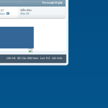
Tìm trong
0,00
giây.
Diễn đàn:
:17
Báo chí
horn
Liên hệ
Bồ Câu Việt Nam
Lưu Trữ
Lên trên