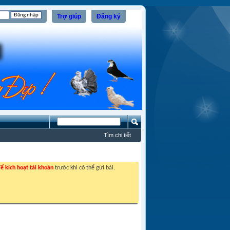
Trợ giúp
Đăng ký
Tìm chi tiết
ể kích hoạt tài khoản
trước khi có thể gửi bài.