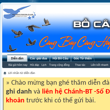
Diễn đàn
Các giải đua
Hội Bồ Câu
Góc Từ thiện
Bài gửi hôm nay
Hỏi đáp
Lịch
Trang cộng đồng
Thao tác
Liên kết nhanh
Lời nhắn từ diễn đàn
» Chào mừng bạn ghé thăm diễn đ
ghi danh
và
liên hệ Chánh-BT -Số Đ
khoản
trước khi có thể gửi bài.