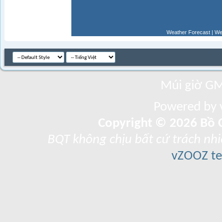
Weather Forecast
|
We
Múi giờ GM
Powered by v
Copyright © 2026 Bồ C
BQT không chịu bất cứ trách nhi
vZOOZ 