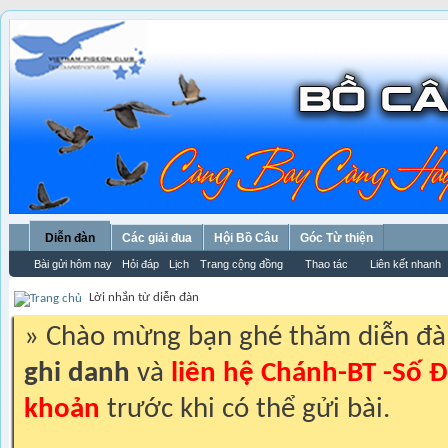
Diễn đàn
Các giải đua
Hội Bồ Câu
Góc Từ thiện
Bài gửi hôm nay
Hỏi đáp
Lịch
Trang cộng đồng
Thao tác
Liên kết nhanh
Lời nhắn từ diễn đàn
» Chào mừng bạn ghé thăm diễn đ
ghi danh
và
liên hệ Chánh-BT -Số Đ
khoản
trước khi có thể gửi bài.