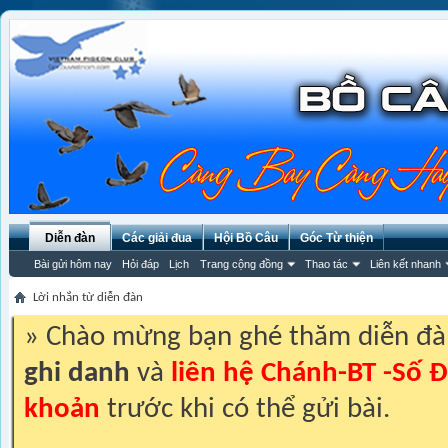
Diễn đàn
Các giải đua
Hội Bồ Câu
Góc Từ thiện
Bài gửi hôm nay
Hỏi đáp
Lịch
Trang cộng đồng
Thao tác
Liên kết nhanh
Lời nhắn từ diễn đàn
» Chào mừng bạn ghé thăm diễn đ
ghi danh
và
liên hệ Chánh-BT -Số Đ
khoản
trước khi có thể gửi bài.