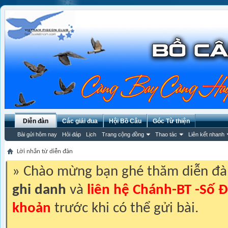
Diễn đàn
Các giải đua
Hội Bồ Câu
Góc Từ thiện
Bài gửi hôm nay
Hỏi đáp
Lịch
Trang cộng đồng
Thao tác
Liên kết nhanh
Lời nhắn từ diễn đàn
» Chào mừng bạn ghé thăm diễn đ
ghi danh
và
liên hệ Chánh-BT -Số Đ
khoản
trước khi có thể gửi bài.