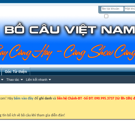
Ghi nhớ?
Góc Từ thiện
Thao tác
Liên kết nhanh
.com! Hãy
bấm vào đây
để
ghi danh
và
liên hệ Chánh-BT -Số ĐT: 090.995.3737 (từ 8h-18h) đ
g tin bổ ích về bồ câu khi tham gia diễn đàn!