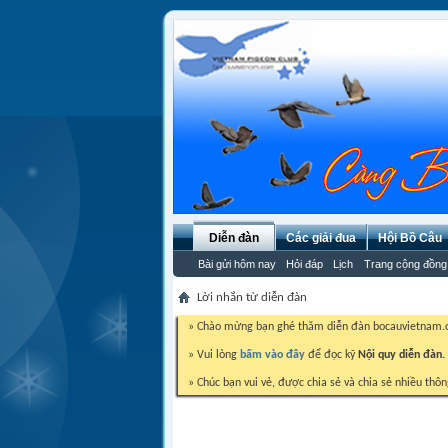
Diễn đàn
Các giải đua
Hội Bồ Câu
Bài gửi hôm nay
Hỏi đáp
Lịch
Trang cộng đồng
Lời nhắn từ diễn đàn
» Chào mừng bạn ghé thăm diễn đàn bocauvietnam
» Vui lòng
bấm vào đây
để đọc kỹ
Nội quy diễn đàn.
» Chúc bạn vui vẻ, được chia sẻ và chia sẻ nhiều thôn