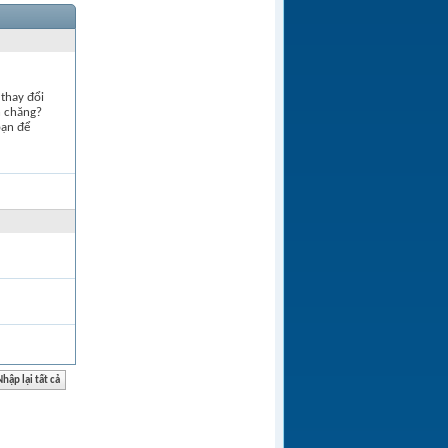
thay đổi
h chăng?
bạn để