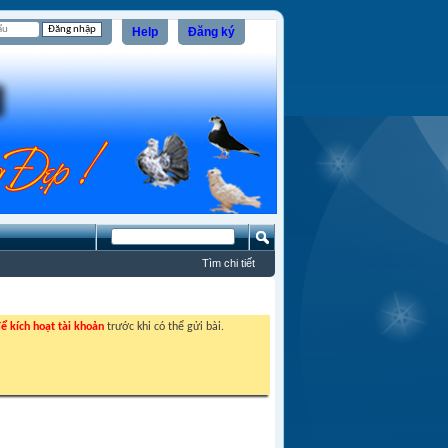
Help
Đăng ký
Tìm chi tiết
ể kích hoạt tài khoản
trước khi có thể gửi bài.