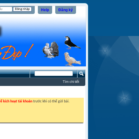
Help
Đăng ký
Tìm chi tiết
ể kích hoạt tài khoản
trước khi có thể gửi bài.