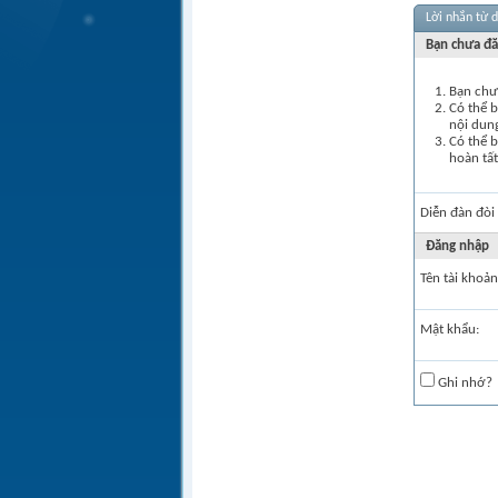
Lời nhắn từ 
Bạn chưa đă
Bạn chưa
Có thể 
nội dun
Có thể b
hoàn tất
Diễn đàn đòi
Ðăng nhập
Tên tài khoản
Mật khẩu:
Ghi nhớ?