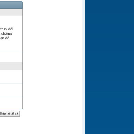
thay đổi
h chăng?
bạn để