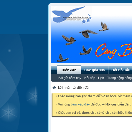
Diễn đàn
Các giải đua
Hội Bồ Câu
Bài gửi hôm nay
Hỏi đáp
Lịch
Trang cộng đồng
Lời nhắn từ diễn đàn
» Chào mừng bạn ghé thăm diễn đàn bocauvietnam
» Vui lòng
bấm vào đây
để đọc kỹ
Nội quy diễn đàn.
» Chúc bạn vui vẻ, được chia sẻ và chia sẻ nhiều thôn