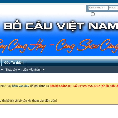
Ghi nhớ?
Góc Từ thiện
Thao tác
Liên kết nhanh
.com! Hãy
bấm vào đây
để
ghi danh
và
liên hệ Chánh-BT -Số ĐT: 090.995.3737 (từ 8h-18h) đ
g tin bổ ích về bồ câu khi tham gia diễn đàn!