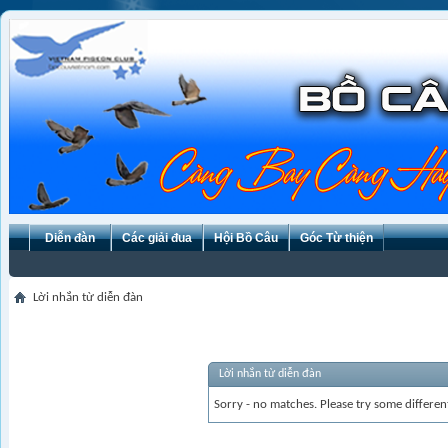
Diễn đàn
Các giải đua
Hội Bồ Câu
Góc Từ thiện
Lời nhắn từ diễn đàn
Lời nhắn từ diễn đàn
Sorry - no matches. Please try some differen