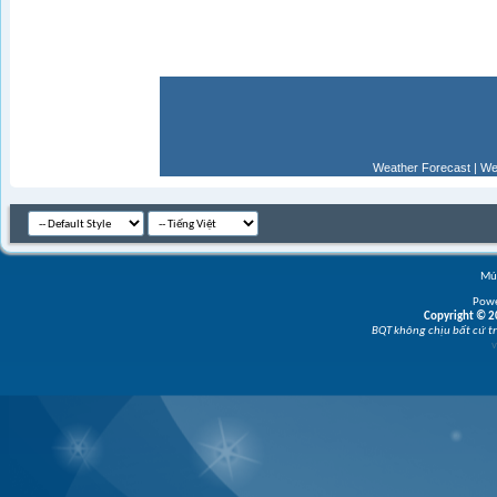
Weather Forecast
|
We
Múi
Powe
Copyright © 20
BQT không chịu bất cứ tr