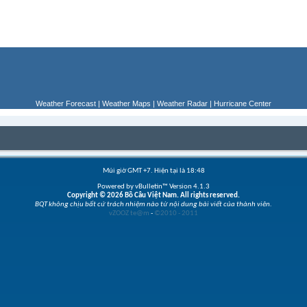
Weather Forecast
|
Weather Maps
|
Weather Radar
|
Hurricane Center
Múi giờ GMT +7. Hiện tại là
18:48
Powered by vBulletin™ Version 4.1.3
Copyright © 2026 Bồ Câu Việt Nam. All rights reserved.
BQT không chịu bất cứ trách nhiệm nào từ nội dung bài viết của thành viên.
vZOOZ te@m
-
©2010 - 2011