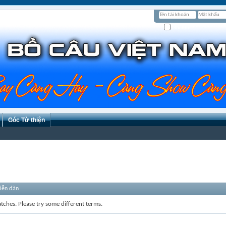
Ghi nhớ?
Góc Từ thiện
diễn đàn
tches. Please try some different terms.