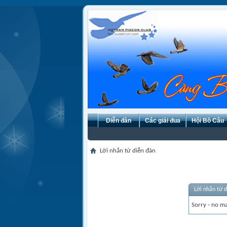
Diễn đàn
Các giải đua
Hội Bồ Câu
Lời nhắn từ diễn đàn
Lời nhắn từ 
Sorry - no ma