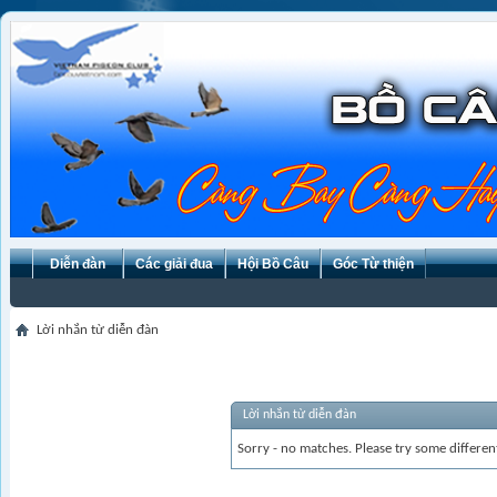
Diễn đàn
Các giải đua
Hội Bồ Câu
Góc Từ thiện
Lời nhắn từ diễn đàn
Lời nhắn từ diễn đàn
Sorry - no matches. Please try some differen