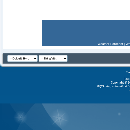
Weather Forecast
|
We
Múi
Powe
Copyright © 20
BQT không chịu bất cứ tr