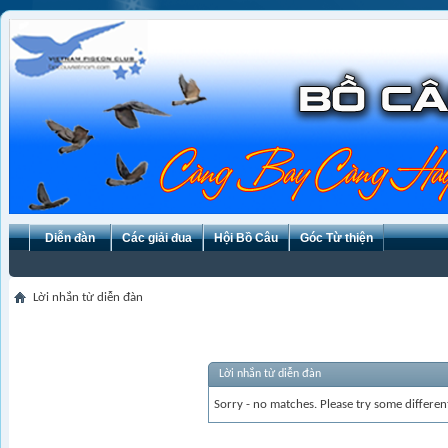
Diễn đàn
Các giải đua
Hội Bồ Câu
Góc Từ thiện
Lời nhắn từ diễn đàn
Lời nhắn từ diễn đàn
Sorry - no matches. Please try some differen