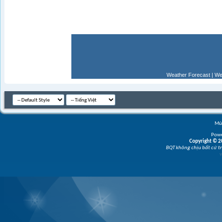
Weather Forecast
|
We
Múi
Powe
Copyright © 20
BQT không chịu bất cứ tr