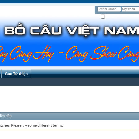
Ghi nhớ?
Góc Từ thiện
diễn đàn
tches. Please try some different terms.