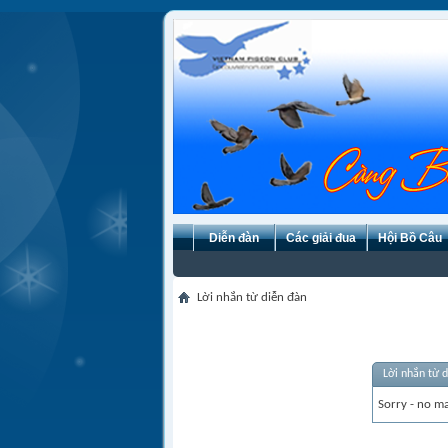
Diễn đàn
Các giải đua
Hội Bồ Câu
Lời nhắn từ diễn đàn
Lời nhắn từ 
Sorry - no ma