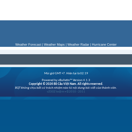
Weather Forecast
|
Weather Maps
|
Weather Radar
|
Hurricane Center
Múi giờ GMT +7. Hiện tại là
02:19
Powered by vBulletin™ Version 4.1.3
Copyright © 2026 Bồ Câu Việt Nam. All rights reserved.
BQT không chịu bất cứ trách nhiệm nào từ nội dung bài viết của thành viên.
vZOOZ te@m
-
©2010 - 2011