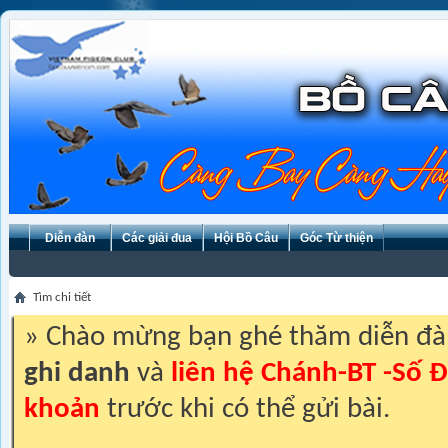
Diễn đàn
Các giải đua
Hội Bồ Câu
Góc Từ thiện
Tìm chi tiết
» Chào mừng bạn ghé thăm diễn đ
ghi danh
và
liên hệ Chánh-BT -Số Đ
khoản
trước khi có thể gửi bài.