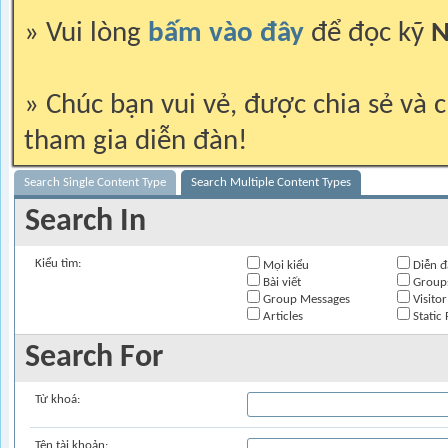
» Vui lòng
bấm vào đây
để đọc kỹ
N
» Chúc bạn vui vẻ, được chia sẻ và c
tham gia diễn đàn!
Search Single Content Type
Search Multiple Content Types
Search In
Kiểu tìm:
Mọi kiểu
Diễn đ
Bài viết
Group
Group Messages
Visito
Articles
Static 
Search For
Từ khoá:
Tên tài khoản: