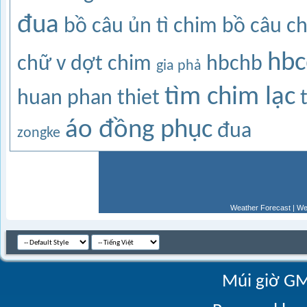
đua
bồ câu ủn tì
chim bồ câu
c
hbc
chữ v
dợt chim
hbchb
gia phả
tìm chim lạc
huan phan thiet
áo đồng phục
đua
zongke
Weather Forecast
|
We
Múi giờ GM