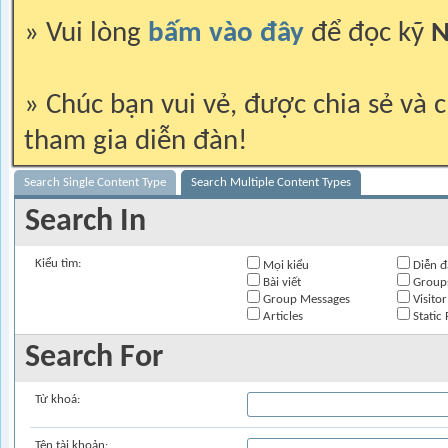
» Vui lòng
bấm vào đây
để đọc kỹ
N
» Chúc bạn vui vẻ, được chia sẻ và c
tham gia diễn đàn!
Search Single Content Type
Search Multiple Content Types
Search In
Kiểu tìm:
Mọi kiểu
Diễn đ
Bài viết
Group
Group Messages
Visito
Articles
Static 
Search For
Từ khoá:
Tên tài khoản: