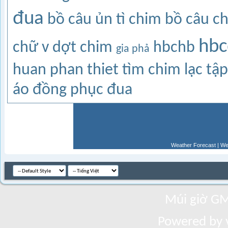
đua
bồ câu ủn tì
chim bồ câu
c
hbc
chữ v
dợt chim
hbchb
gia phả
huan phan thiet
tìm chim lạc
tập
áo đồng phục
đua
Weather Forecast
|
We
Múi giờ GM
Powered by v