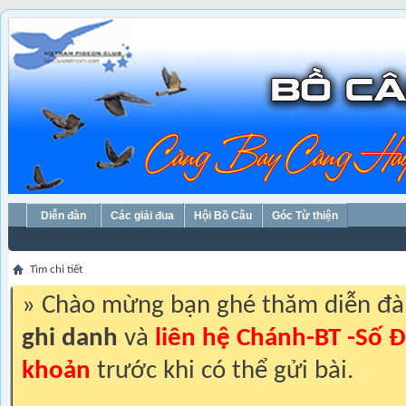
Diễn đàn
Các giải đua
Hội Bồ Câu
Góc Từ thiện
Tìm chi tiết
» Chào mừng bạn ghé thăm diễn đ
ghi danh
và
liên hệ Chánh-BT -Số Đ
khoản
trước khi có thể gửi bài.