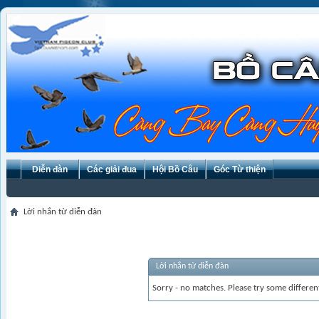
Diễn đàn
Các giải đua
Hội Bồ Câu
Góc Từ thiện
Lời nhắn từ diễn đàn
Lời nhắn từ diễn đàn
Sorry - no matches. Please try some differen