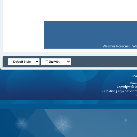
Weather Forecast
|
We
Múi
Powe
Copyright © 20
BQT không chịu bất cứ tr