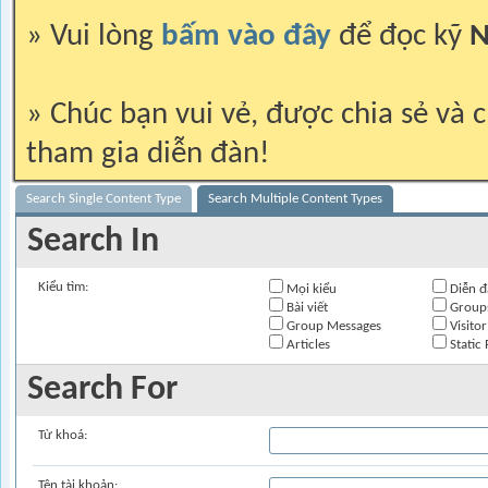
» Vui lòng
bấm vào đây
để đọc kỹ
N
» Chúc bạn vui vẻ, được chia sẻ và c
tham gia diễn đàn!
Search Single Content Type
Search Multiple Content Types
Search In
Kiểu tìm:
Mọi kiểu
Diễn đ
Bài viết
Group
Group Messages
Visito
Articles
Static 
Search For
Từ khoá:
Tên tài khoản: