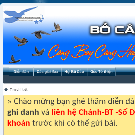
Diễn đàn
Các giải đua
Hội Bồ Câu
Góc Từ thiện
Tìm chi tiết
» Chào mừng bạn ghé thăm diễn đ
ghi danh
và
liên hệ Chánh-BT -Số Đ
khoản
trước khi có thể gửi bài.