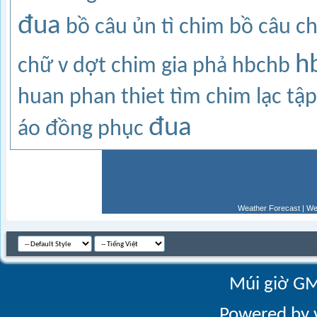
đua
bồ câu ủn tì
chim bồ câu
c
h
chữ v
dợt chim
gia phả
hbchb
huan phan thiet
tìm chim lạc
tập
đua
áo đồng phục
Weather Forecast
|
We
Múi giờ GM
Powered by v