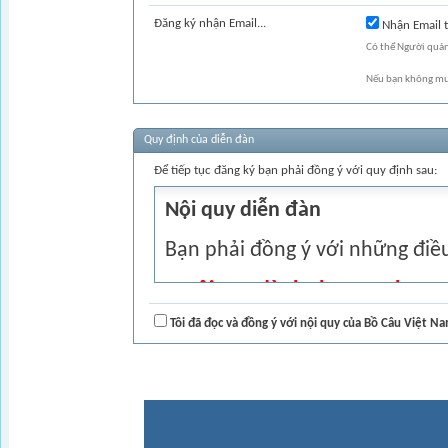
Đăng ký nhận Email...
Nhận Email t
Có thể Người quản
Nếu bạn không mu
Quy định của diễn đàn
Để tiếp tục đăng ký bạn phải đồng ý với quy định sau:
Nội quy diễn đàn
Bạn phải đồng ý với những điều
A Nội quy dành cho member
I. Nội quy thành viên
Tôi đã đọc và đồng ý với nội quy của Bồ Câu Việt N
- Đăng kí thành viên: Không được
cách mạng, các vị lãnh đạo đả
phát xít ... hoặc có ý nghĩa kh