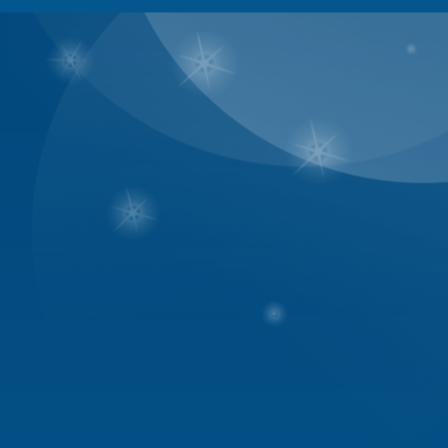
tối đa mở nhiều topic, làm mọi
2. Về nội dung bài viết :
- Không lạm dụng các chức năng 
- Những hành vi sau đây được gọ
cách cố ý chia nhỏ nội dung mộ
- Post bài phù hợp, đúng với c
bằng cách post những bài có n
topic
- Tránh việc lạm dụng các emot
- Bài viết nếu là tiếng Việt phả
- Không gửi nhiều bài cùng một
- Không dùng chữ quá to, quá 
- Không được gửi các bài có vir
- Không viết bài vi phạm thuần
Nam...