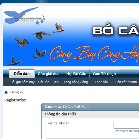
Diễn đàn
Các giải đua
Hội Bồ Câu
Góc Từ thiện
Bài gửi hôm nay
Hỏi đáp
Lịch
Trang cộng đồng
Thao tác
Liên kết nhanh
Đăng ký
Registration
Đăng ký tại Bồ Câu Việt Nam
Thông tin cần thiết
Tên tài khoản:
Hãy nhập tên đăng