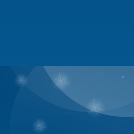
- Đề xuất hủy/cấp quyền Mod.
- Đề xuất mở/đóng các boxes, 
- Đề xuất phát động các cuộc t
mình quản lý.
3. Moderators
- là những người giúp Ban Quản
- Có quyền quản lý bài viết tr
- ngoài ra những người này đề
khác.
- Phải vào forum thường xuyên
- Thông thạo về lãnh vực của 
- Sửa/xóa ngay những bài đi l
phát triển chủ đề (tranh cãi, đ
bài vi phạm