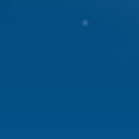
Đề nghị tất cả thành viên BQT 
mất đoàn kết trong nội bộ BQT
Trong trường hợp xảy ra tranh 
cuối cùng. Đồng thời, nếu có s
xử phạt và Admin post thông b
Mong các bạn chấp hành nghiêm
trên forums
----------Các trường hợp thành v
- Tuyệt đối phải nắm rõ quyền l
lợi của mình, nếu trong BQT thì
- Ai hok biết vị trí của mình, 
hoặc tập thể BQT, nói năng thiế