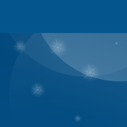
4. Hình thức Kỷ luật cho Thành 
* Nhẹ : Nhắc nhở
* Vừa : Nhắc nhở + Cảnh cáo
* Nặng : Tùy vào mức độ cảnh c
toàn bộ số bài viết.
* Rất nặng : Banned vĩnh viễn.
B. Phần dành cho BQT 
1.Admin
- Cấp quyền mod, Smod, admin
- Mở các box mới theo yêu cầu
- Tổ chức các cuộc thi theo yê
- Theo dõi, xử lý các sự cố liê