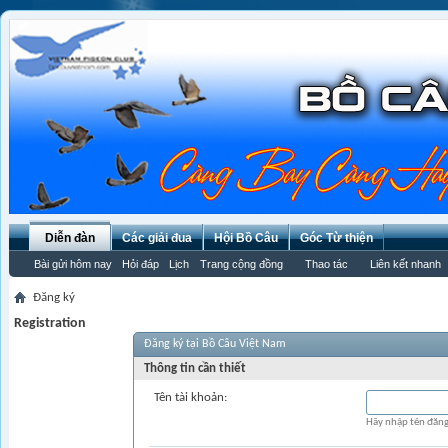
Diễn đàn
Các giải đua
Hội Bồ Câu
Góc Từ thiện
Bài gửi hôm nay
Hỏi đáp
Lịch
Trang cộng đồng
Thao tác
Liên kết nhanh
Đăng ký
Registration
Đăng ký tại Bồ Câu Việt Nam
Thông tin cần thiết
Tên tài khoản:
Hãy nhập tên đăng