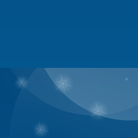
- Đề xuất hủy/cấp quyền Mod.
- Đề xuất mở/đóng các boxes, 
- Đề xuất phát động các cuộc t
mình quản lý.
3. Moderators
- là những người giúp Ban Quản
- Có quyền quản lý bài viết tr
- ngoài ra những người này đề
khác.
- Phải vào forum thường xuyên
- Thông thạo về lãnh vực của 
- Sửa/xóa ngay những bài đi l
phát triển chủ đề (tranh cãi, đ
bài vi phạm