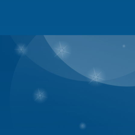
4. Hình thức Kỷ luật cho Thành 
* Nhẹ : Nhắc nhở
* Vừa : Nhắc nhở + Cảnh cáo
* Nặng : Tùy vào mức độ cảnh c
toàn bộ số bài viết.
* Rất nặng : Banned vĩnh viễn.
B. Phần dành cho BQT 
1.Admin
- Cấp quyền mod, Smod, admin
- Mở các box mới theo yêu cầu
- Tổ chức các cuộc thi theo yê
- Theo dõi, xử lý các sự cố liê