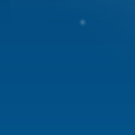
Đề nghị tất cả thành viên BQT 
mất đoàn kết trong nội bộ BQT
Trong trường hợp xảy ra tranh 
cuối cùng. Đồng thời, nếu có s
xử phạt và Admin post thông b
Mong các bạn chấp hành nghiêm
trên forums
----------Các trường hợp thành v
- Tuyệt đối phải nắm rõ quyền l
lợi của mình, nếu trong BQT thì
- Ai hok biết vị trí của mình, 
hoặc tập thể BQT, nói năng thiế