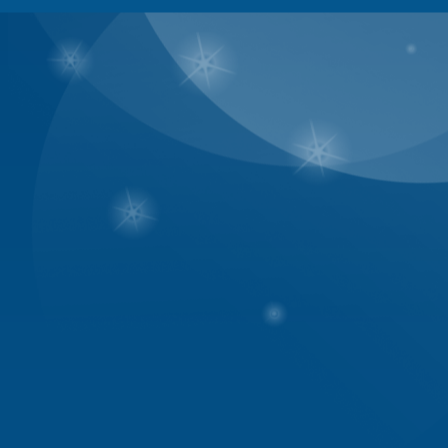
tối đa mở nhiều topic, làm mọi
2. Về nội dung bài viết :
- Không lạm dụng các chức năng 
- Những hành vi sau đây được gọ
cách cố ý chia nhỏ nội dung mộ
- Post bài phù hợp, đúng với c
bằng cách post những bài có n
topic
- Tránh việc lạm dụng các emot
- Bài viết nếu là tiếng Việt phả
- Không gửi nhiều bài cùng một
- Không dùng chữ quá to, quá 
- Không được gửi các bài có vir
- Không viết bài vi phạm thuần
Nam...