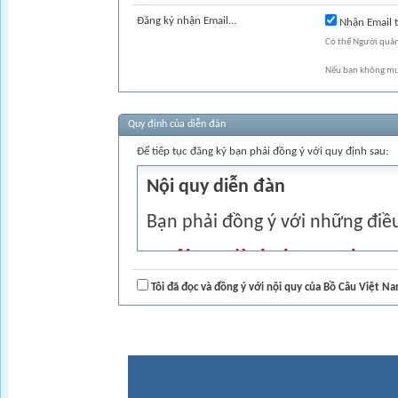
Đăng ký nhận Email...
Nhận Email t
Có thể Người quản
Nếu bạn không mu
Quy định của diễn đàn
Để tiếp tục đăng ký bạn phải đồng ý với quy định sau:
Nội quy diễn đàn
Bạn phải đồng ý với những điều
A Nội quy dành cho member
I. Nội quy thành viên
Tôi đã đọc và đồng ý với nội quy của Bồ Câu Việt N
- Đăng kí thành viên: Không được
cách mạng, các vị lãnh đạo đả
phát xít ... hoặc có ý nghĩa kh