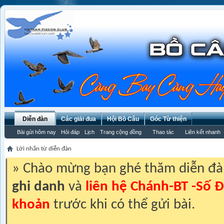
Diễn đàn
Các giải đua
Hội Bồ Câu
Góc Từ thiện
Bài gửi hôm nay
Hỏi đáp
Lịch
Trang cộng đồng
Thao tác
Liên kết nhanh
Lời nhắn từ diễn đàn
» Chào mừng bạn ghé thăm diễn đ
ghi danh
và
liên hệ Chánh-BT -Số Đ
khoản
trước khi có thể gửi bài.