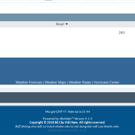
Bài gửi
265
Weather Forecast
|
Weather Maps
|
Weather Radar
|
Hurricane Center
Múi giờ GMT +7. Hiện tại là
15:44
Powered by vBulletin™ Version 4.1.3
Copyright © 2026 Bồ Câu Việt Nam. All rights reserved.
BQT không chịu bất cứ trách nhiệm nào từ nội dung bài viết của thành viên.
vZOOZ te@m
-
©2010 - 2011