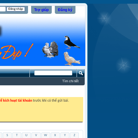
Trợ giúp
Đăng ký
Tìm chi tiết
ể kích hoạt tài khoản
trước khi có thể gửi bài.
S
T
U
V
W
X
Y
Z