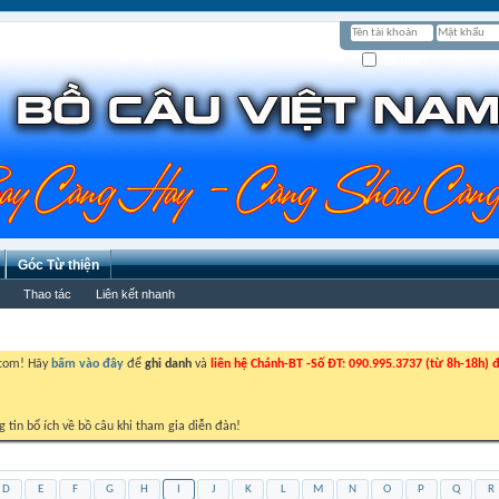
Ghi nhớ?
Góc Từ thiện
Thao tác
Liên kết nhanh
.com! Hãy
bấm vào đây
để
ghi danh
và
liên hệ Chánh-BT -Số ĐT: 090.995.3737 (từ 8h-18h) đ
g tin bổ ích về bồ câu khi tham gia diễn đàn!
D
E
F
G
H
I
J
K
L
M
N
O
P
Q
R