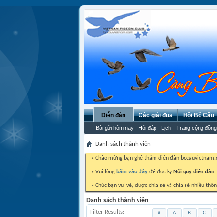
Diễn đàn
Các giải đua
Hội Bồ Câu
Bài gửi hôm nay
Hỏi đáp
Lịch
Trang cộng đồng
Danh sách thành viên
» Chào mừng bạn ghé thăm diễn đàn bocauvietnam
» Vui lòng
bấm vào đây
để đọc kỹ
Nội quy diễn đàn.
» Chúc bạn vui vẻ, được chia sẻ và chia sẻ nhiều thôn
Danh sách thành viên
Filter Results
#
A
B
C