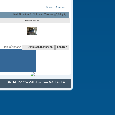
Search Members
Hiện kết quả từ 1 tới 1 của 1
Tìm trong
0,01
giây.
Hình đại diện
Liên kết nhanh
Danh sách thành viên
Lên trên
Liên hệ
Bồ Câu Việt Nam
Lưu Trữ
Lên trên