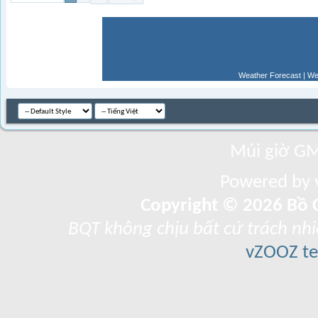
Weather Forecast
|
We
Múi giờ GM
Powered by v
Copyright © 2026 Bồ C
BQT không chịu bất cứ trách nhi
vZOOZ 