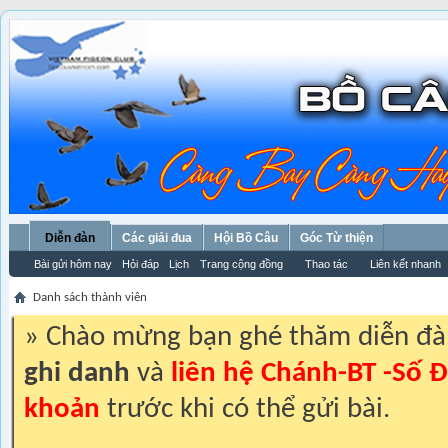
Diễn đàn
Các giải đua
Hội Bồ Câu
Góc Từ thiện
Bài gửi hôm nay
Hỏi đáp
Lịch
Trang cộng đồng
Thao tác
Liên kết nhanh
Danh sách thành viên
» Chào mừng bạn ghé thăm diễn đ
ghi danh
và
liên hệ Chánh-BT -Số Đ
khoản
trước khi có thể gửi bài.