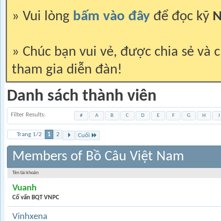
» Vui lòng
bấm vào đây
để đọc kỹ
N
» Chúc bạn vui vẻ, được chia sẻ và c
tham gia diễn đàn!
Danh sách thành viên
Filter Results
#
A
B
C
D
E
F
G
H
I
Trang 1/2
1
2
Cuối
Members of Bồ Câu Việt Nam
Tên tài khoản
Vuanh
Cố vấn BQT VNPC
Vinhxena