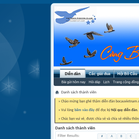
Diễn đàn
Các giải đua
Hội Bồ Câu
Bài gửi hôm nay
Hỏi đáp
Lịch
Trang cộng đồng
Danh sách thành viên
» Chào mừng bạn ghé thăm diễn đàn bocauvietnam
» Vui lòng
bấm vào đây
để đọc kỹ
Nội quy diễn đàn.
» Chúc bạn vui vẻ, được chia sẻ và chia sẻ nhiều thôn
Danh sách thành viên
Filter Results
#
A
B
C