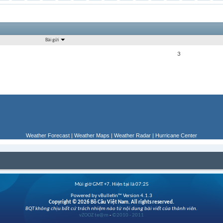
Bài gửi
3
Weather Forecast
|
Weather Maps
|
Weather Radar
|
Hurricane Center
Múi giờ GMT +7. Hiện tại là
07:25
Powered by vBulletin™ Version 4.1.3
Copyright © 2026 Bồ Câu Việt Nam. All rights reserved.
BQT không chịu bất cứ trách nhiệm nào từ nội dung bài viết của thành viên.
vZOOZ te@m
-
©2010 - 2011