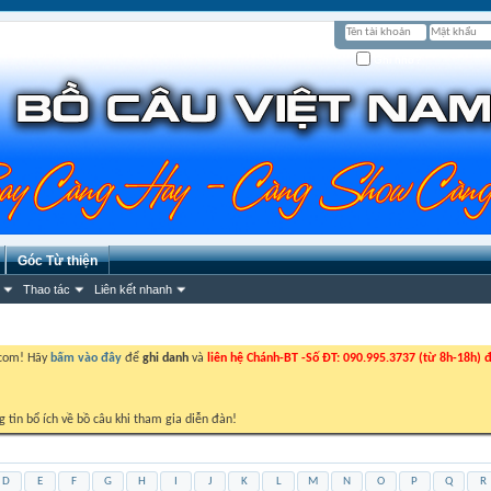
Ghi nhớ?
Góc Từ thiện
Thao tác
Liên kết nhanh
.com! Hãy
bấm vào đây
để
ghi danh
và
liên hệ Chánh-BT -Số ĐT: 090.995.3737 (từ 8h-18h) đ
g tin bổ ích về bồ câu khi tham gia diễn đàn!
D
E
F
G
H
I
J
K
L
M
N
O
P
Q
R