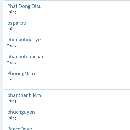
Phat Dong Dieu
Trứng
paparoti
Trứng
phimanhnguyen
Trứng
phananh.bachai
Trứng
PhuongNam
Trứng
phanthanhliem
Trứng
phucnguyen
Trứng
PeaceDove