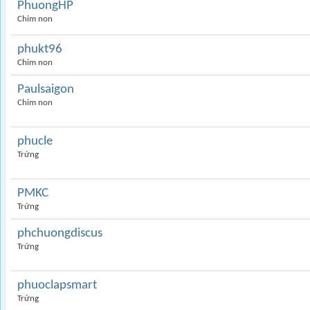
PhuongHP
Chim non
phukt96
Chim non
Paulsaigon
Chim non
phucle
Trứng
PMKC
Trứng
phchuongdiscus
Trứng
phuoclapsmart
Trứng