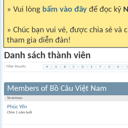
» Vui lòng
bấm vào đây
để đọc kỹ
N
» Chúc bạn vui vẻ, được chia sẻ và c
tham gia diễn đàn!
Danh sách thành viên
Filter Results
#
A
B
C
D
E
F
G
H
I
Members of Bồ Câu Việt Nam
Tên tài khoản
Phúc Yến
Chim 1 năm tuổi