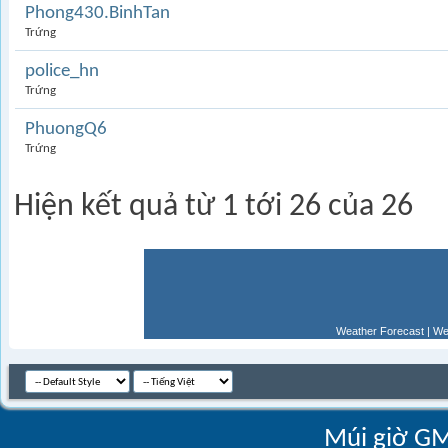
Phong430.BinhTan
Trứng
police_hn
Trứng
PhuongQ6
Trứng
Hiện kết quả từ 1 tới 26 của 26
Weather Forecast
|
We
Múi giờ GM