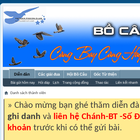
Diễn đàn
Các giải đua
Hội Bồ Câu
Góc Từ thiện
Bài gửi hôm nay
Hỏi đáp
Lịch
Trang cộng đồng
Thao tác
Liên kết nhanh
Danh sách thành viên
» Chào mừng bạn ghé thăm diễn đ
ghi danh
và
liên hệ Chánh-BT -Số Đ
khoản
trước khi có thể gửi bài.