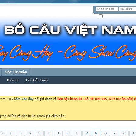
Ghi nhớ?
Góc Từ thiện
Thao tác
Liên kết nhanh
.com! Hãy
bấm vào đây
để
ghi danh
và
liên hệ Chánh-BT -Số ĐT: 090.995.3737 (từ 8h-18h) đ
g tin bổ ích về bồ câu khi tham gia diễn đàn!
D
E
F
G
H
I
J
K
L
M
N
O
P
Q
R