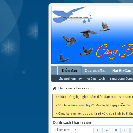
Diễn đàn
Các giải đua
Hội Bồ Câu
Bài gửi hôm nay
Hỏi đáp
Lịch
Trang cộng đồng
Danh sách thành viên
» Chào mừng bạn ghé thăm diễn đàn bocauvietnam
» Vui lòng
bấm vào đây
để đọc kỹ
Nội quy diễn đàn.
» Chúc bạn vui vẻ, được chia sẻ và chia sẻ nhiều thôn
Danh sách thành viên
Filter Results
#
A
B
C