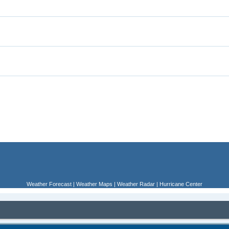
Weather Forecast
|
Weather Maps
|
Weather Radar
|
Hurricane Center