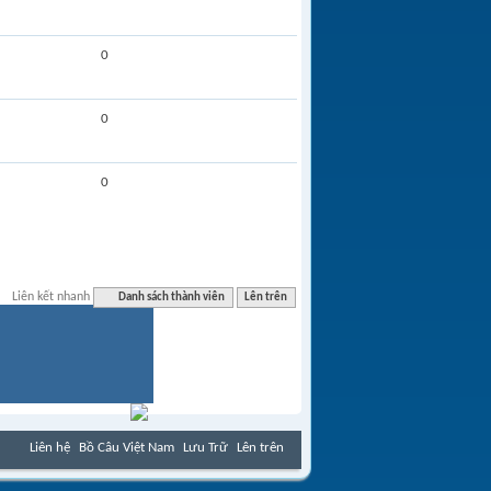
0
0
0
Liên kết nhanh
Danh sách thành viên
Lên trên
Liên hệ
Bồ Câu Việt Nam
Lưu Trữ
Lên trên