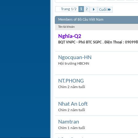
Trang 1/2
1
2
Cuối
Members of Bồ Câu Việt Nam
Tên tài khoản
Nghĩa-Q2
BQT VNPC - Phó BTC SGPC . Điện Thoại : 09099
Ngocquan-HN
Hội trưởng HBCHN
NT.PHONG
Chim 2 năm tuổi
Nhat An Loft
Chim 2 năm tuổi
Namtran
Chim 1 năm tuổi