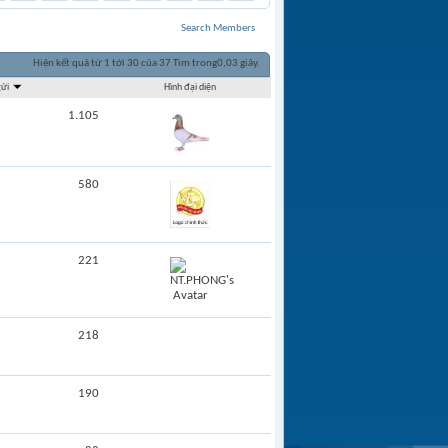
Search Members
Hiện kết quả từ 1 tới 30 của 37
Tìm trong
0,03
giây.
gửi
Hình đại diện
1.105
580
221
218
190