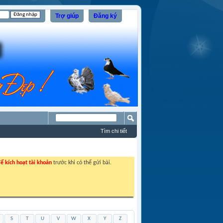
Trợ giúp
Đăng ký
Tìm chi tiết
ể kích hoạt tài khoản
trước khi có thể gửi bài.
S
T
U
V
W
X
Y
Z