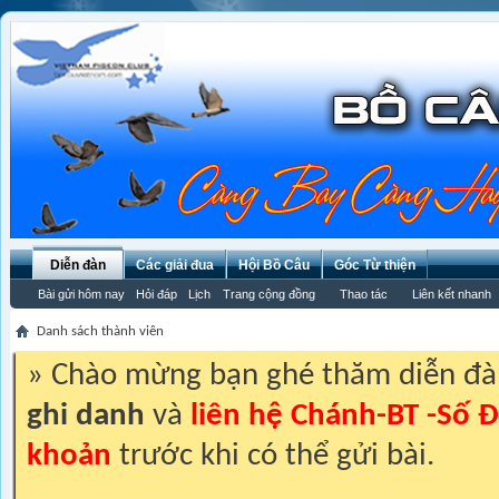
Diễn đàn
Các giải đua
Hội Bồ Câu
Góc Từ thiện
Bài gửi hôm nay
Hỏi đáp
Lịch
Trang cộng đồng
Thao tác
Liên kết nhanh
Danh sách thành viên
» Chào mừng bạn ghé thăm diễn đ
ghi danh
và
liên hệ Chánh-BT -Số Đ
khoản
trước khi có thể gửi bài.