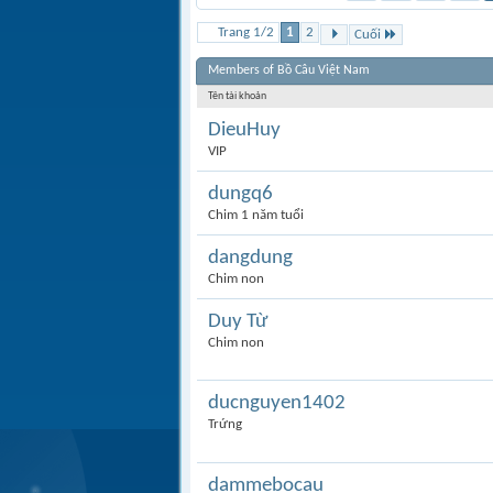
Trang 1/2
1
2
Cuối
Members of Bồ Câu Việt Nam
Tên tài khoản
DieuHuy
VIP
dungq6
Chim 1 năm tuổi
dangdung
Chim non
Duy Từ
Chim non
ducnguyen1402
Trứng
dammebocau