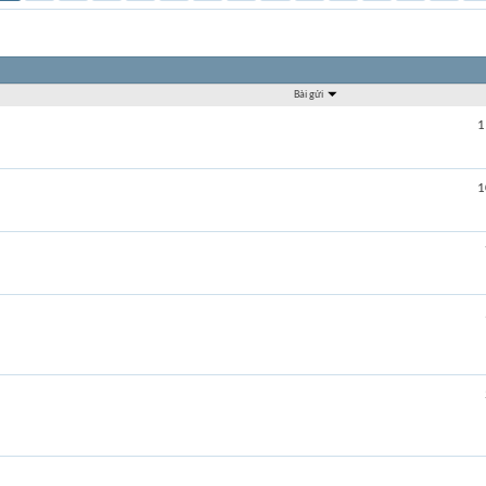
Bài gửi
1
1