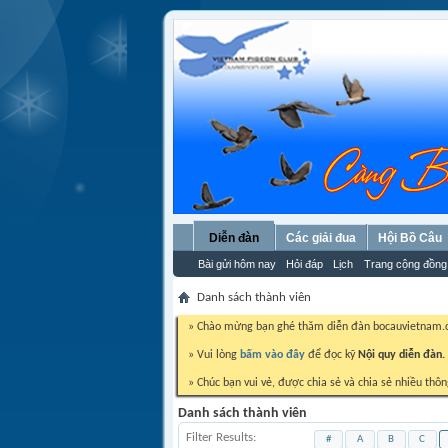
Diễn đàn
Các giải đua
Hội Bồ Câu
Bài gửi hôm nay
Hỏi đáp
Lịch
Trang cộng đồng
Danh sách thành viên
» Chào mừng bạn ghé thăm diễn đàn bocauvietnam
» Vui lòng
bấm vào đây
để đọc kỹ
Nội quy diễn đàn.
» Chúc bạn vui vẻ, được chia sẻ và chia sẻ nhiều thôn
Danh sách thành viên
Filter Results
#
A
B
C