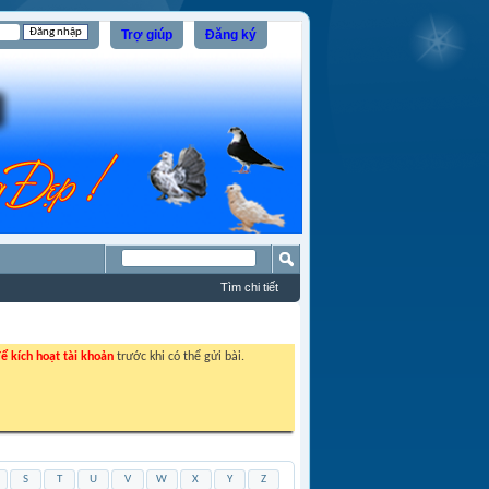
Trợ giúp
Đăng ký
Tìm chi tiết
ể kích hoạt tài khoản
trước khi có thể gửi bài.
S
T
U
V
W
X
Y
Z