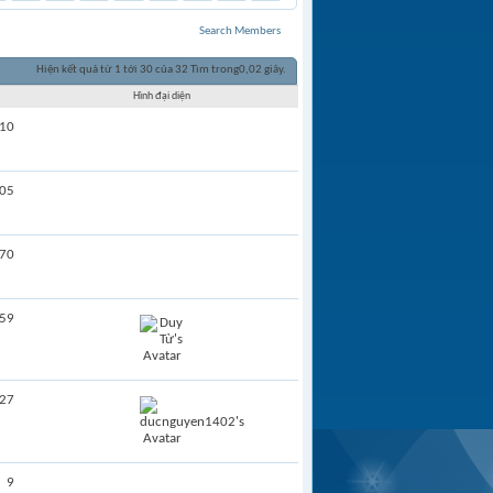
Search Members
Hiện kết quả từ 1 tới 30 của 32
Tìm trong
0,02
giây.
Hình đại diện
10
05
70
59
27
9