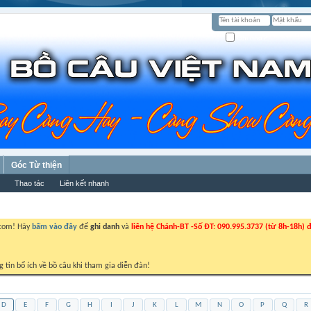
Ghi nhớ?
Góc Từ thiện
Thao tác
Liên kết nhanh
.com! Hãy
bấm vào đây
để
ghi danh
và
liên hệ Chánh-BT -Số ĐT: 090.995.3737 (từ 8h-18h) đ
g tin bổ ích về bồ câu khi tham gia diễn đàn!
D
E
F
G
H
I
J
K
L
M
N
O
P
Q
R