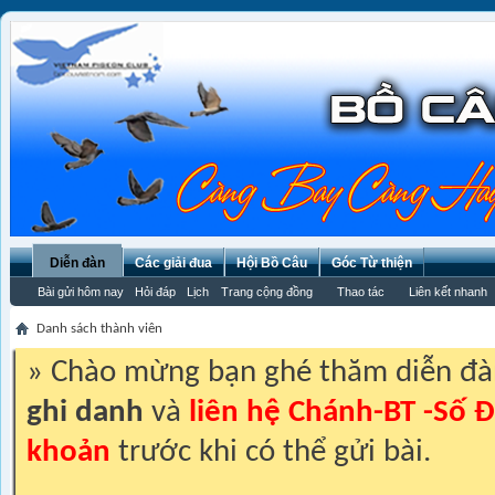
Diễn đàn
Các giải đua
Hội Bồ Câu
Góc Từ thiện
Bài gửi hôm nay
Hỏi đáp
Lịch
Trang cộng đồng
Thao tác
Liên kết nhanh
Danh sách thành viên
» Chào mừng bạn ghé thăm diễn đ
ghi danh
và
liên hệ Chánh-BT -Số Đ
khoản
trước khi có thể gửi bài.