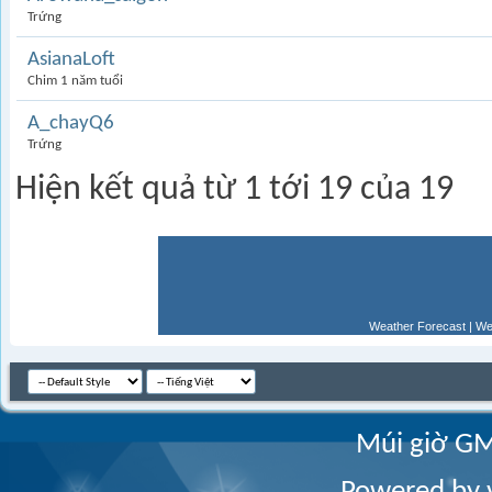
Trứng
AsianaLoft
Chim 1 năm tuổi
A_chayQ6
Trứng
Hiện kết quả từ 1 tới 19 của 19
Weather Forecast
|
We
Múi giờ GM