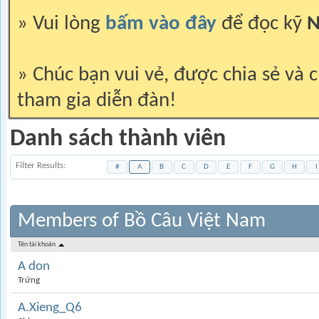
» Vui lòng
bấm vào đây
để đọc kỹ
N
» Chúc bạn vui vẻ, được chia sẻ và c
tham gia diễn đàn!
Danh sách thành viên
Filter Results
#
A
B
C
D
E
F
G
H
I
Members of Bồ Câu Việt Nam
Tên tài khoản
A don
Trứng
A.Xieng_Q6