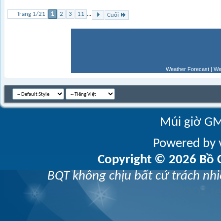
Trang 1/21
1
2
3
11
...
Cuối
Weather Forecast
|
We
Múi giờ GM
Powered by v
Copyright © 2026 Bồ C
BQT không chịu bất cứ trách nhi
vZOOZ 