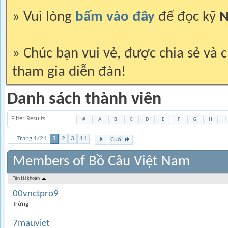
» Vui lòng
bấm vào đây
để đọc kỹ
N
» Chúc bạn vui vẻ, được chia sẻ và c
tham gia diễn đàn!
Danh sách thành viên
Filter Results
#
A
B
C
D
E
F
G
H
I
Trang 1/21
1
2
3
11
...
Cuối
Members of Bồ Câu Việt Nam
Tên tài khoản
00vnctpro9
Trứng
7mauviet