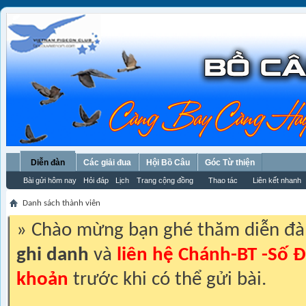
Diễn đàn
Các giải đua
Hội Bồ Câu
Góc Từ thiện
Bài gửi hôm nay
Hỏi đáp
Lịch
Trang cộng đồng
Thao tác
Liên kết nhanh
Danh sách thành viên
» Chào mừng bạn ghé thăm diễn đ
ghi danh
và
liên hệ Chánh-BT -Số Đ
khoản
trước khi có thể gửi bài.