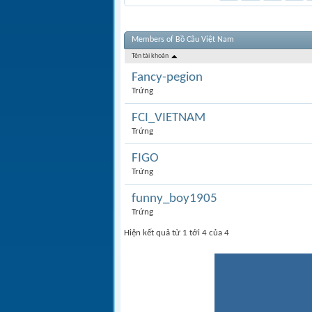
Members of Bồ Câu Việt Nam
Tên tài khoản
Fancy-pegion
Trứng
FCI_VIETNAM
Trứng
FIGO
Trứng
funny_boy1905
Trứng
Hiện kết quả từ 1 tới 4 của 4