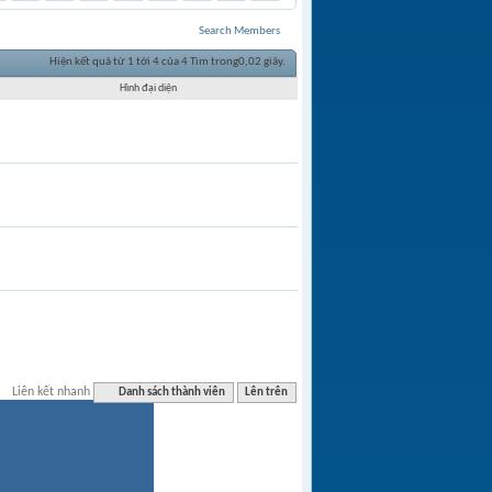
Search Members
Hiện kết quả từ 1 tới 4 của 4
Tìm trong
0,02
giây.
Hình đại diện
Liên kết nhanh
Danh sách thành viên
Lên trên