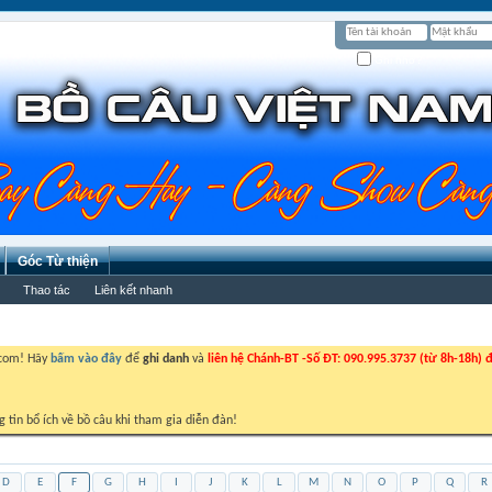
Ghi nhớ?
Góc Từ thiện
Thao tác
Liên kết nhanh
.com! Hãy
bấm vào đây
để
ghi danh
và
liên hệ Chánh-BT -Số ĐT: 090.995.3737 (từ 8h-18h) đ
g tin bổ ích về bồ câu khi tham gia diễn đàn!
D
E
F
G
H
I
J
K
L
M
N
O
P
Q
R