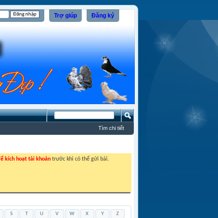
Trợ giúp
Đăng ký
Tìm chi tiết
ể kích hoạt tài khoản
trước khi có thể gửi bài.
S
T
U
V
W
X
Y
Z