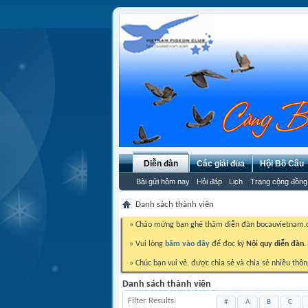
Diễn đàn
Các giải đua
Hội Bồ Câu
Bài gửi hôm nay
Hỏi đáp
Lịch
Trang cộng đồng
Danh sách thành viên
» Chào mừng bạn ghé thăm diễn đàn bocauvietnam
» Vui lòng
bấm vào đây
để đọc kỹ
Nội quy diễn đàn.
» Chúc bạn vui vẻ, được chia sẻ và chia sẻ nhiều thôn
Danh sách thành viên
Filter Results
#
A
B
C