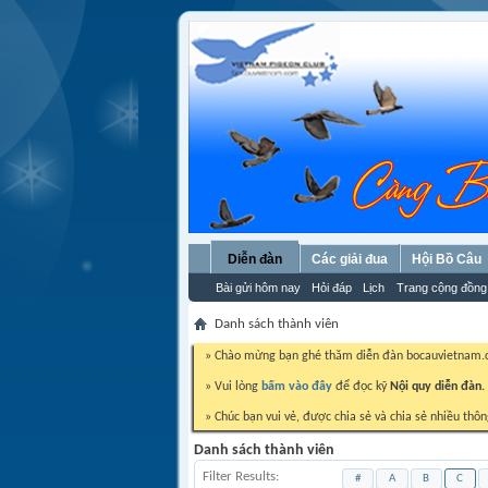
Diễn đàn
Các giải đua
Hội Bồ Câu
Bài gửi hôm nay
Hỏi đáp
Lịch
Trang cộng đồng
Danh sách thành viên
» Chào mừng bạn ghé thăm diễn đàn bocauvietnam
» Vui lòng
bấm vào đây
để đọc kỹ
Nội quy diễn đàn.
» Chúc bạn vui vẻ, được chia sẻ và chia sẻ nhiều thôn
Danh sách thành viên
Filter Results
#
A
B
C