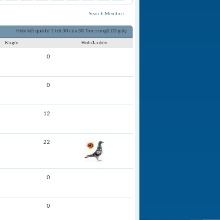
Search Members
Hiện kết quả từ 1 tới 30 của 38
Tìm trong
0,03
giây.
Bài gửi
Hình đại diện
0
0
12
22
0
0