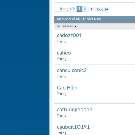
Trang 1/2
1
2
Cuối
Members of Bồ Câu Việt Nam
Tên tài khoản
cadozz001
Trứng
caheo
Trứng
cancu conic2
Trứng
Cao Hiền
Trứng
cattuong11111
Trứng
caubeit1O191
Trứng