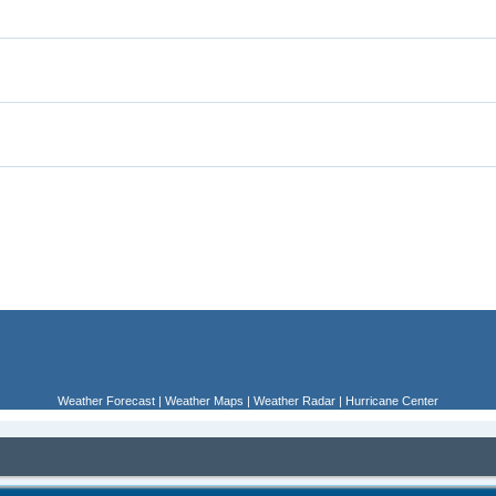
Weather Forecast
|
Weather Maps
|
Weather Radar
|
Hurricane Center