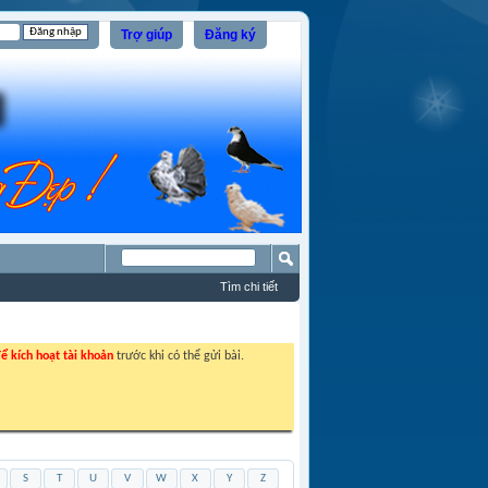
Trợ giúp
Đăng ký
Tìm chi tiết
ể kích hoạt tài khoản
trước khi có thể gửi bài.
S
T
U
V
W
X
Y
Z