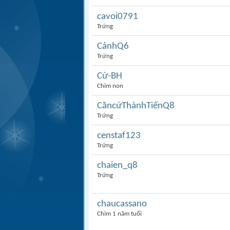
cavoi0791
Trứng
CảnhQ6
Trứng
Cừ-BH
Chim non
CăncứThànhTiếnQ8
Trứng
censtaf123
Trứng
chaien_q8
Trứng
chaucassano
Chim 1 năm tuổi