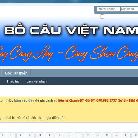
Ghi nhớ?
Góc Từ thiện
Thao tác
Liên kết nhanh
.com! Hãy
bấm vào đây
để
ghi danh
và
liên hệ Chánh-BT -Số ĐT: 090.995.3737 (từ 8h-18h) đ
g tin bổ ích về bồ câu khi tham gia diễn đàn!
D
E
F
G
H
I
J
K
L
M
N
O
P
Q
R