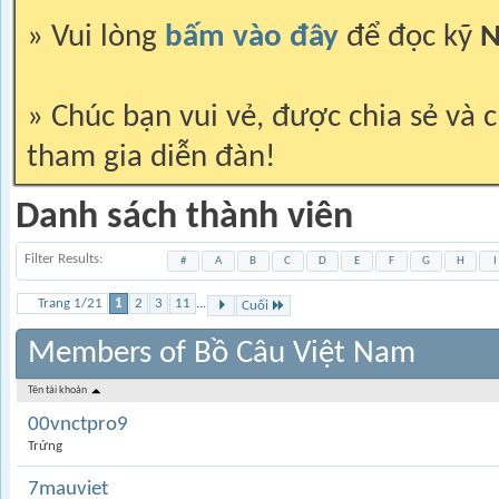
» Vui lòng
bấm vào đây
để đọc kỹ
N
» Chúc bạn vui vẻ, được chia sẻ và c
tham gia diễn đàn!
Danh sách thành viên
Filter Results
#
A
B
C
D
E
F
G
H
I
Trang 1/21
1
2
3
11
...
Cuối
Members of Bồ Câu Việt Nam
Tên tài khoản
00vnctpro9
Trứng
7mauviet