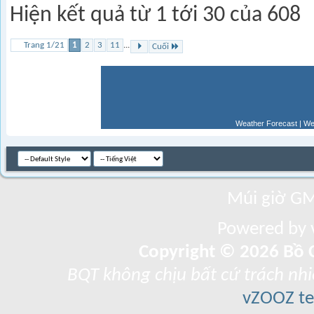
Hiện kết quả từ 1 tới 30 của 608
Trang 1/21
1
2
3
11
...
Cuối
Weather Forecast
|
We
Múi giờ GM
Powered by v
Copyright © 2026 Bồ C
BQT không chịu bất cứ trách nhi
vZOOZ 