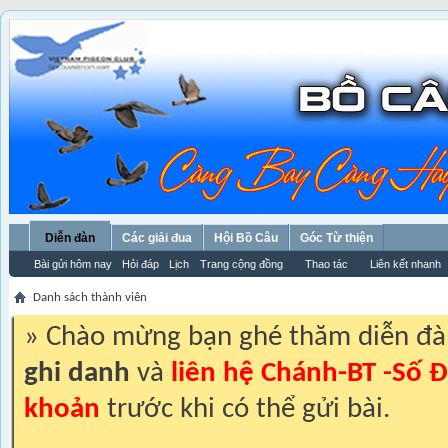
Diễn đàn
Các giải đua
Hội Bồ Câu
Góc Từ thiện
Bài gửi hôm nay
Hỏi đáp
Lịch
Trang cộng đồng
Thao tác
Liên kết nhanh
Danh sách thành viên
» Chào mừng bạn ghé thăm diễn đ
ghi danh
và
liên hệ Chánh-BT -Số Đ
khoản
trước khi có thể gửi bài.