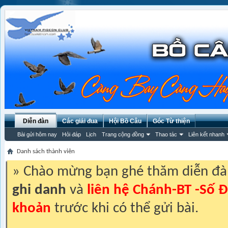
Diễn đàn
Các giải đua
Hội Bồ Câu
Góc Từ thiện
Bài gửi hôm nay
Hỏi đáp
Lịch
Trang cộng đồng
Thao tác
Liên kết nhanh
Danh sách thành viên
» Chào mừng bạn ghé thăm diễn đ
ghi danh
và
liên hệ Chánh-BT -Số Đ
khoản
trước khi có thể gửi bài.