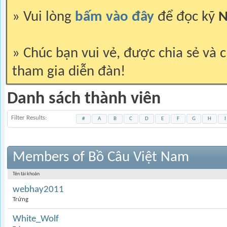
» Vui lòng
bấm vào đây
để đọc kỹ
N
» Chúc bạn vui vẻ, được chia sẻ và c
tham gia diễn đàn!
Danh sách thành viên
Filter Results
#
A
B
C
D
E
F
G
H
I
Members of Bồ Câu Việt Nam
Tên tài khoản
webhay2011
Trứng
White_Wolf