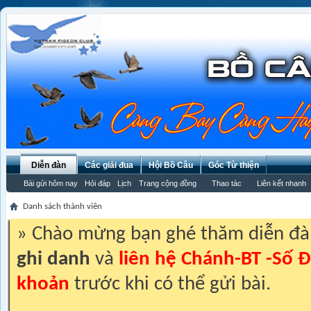
Diễn đàn
Các giải đua
Hội Bồ Câu
Góc Từ thiện
Bài gửi hôm nay
Hỏi đáp
Lịch
Trang cộng đồng
Thao tác
Liên kết nhanh
Danh sách thành viên
» Chào mừng bạn ghé thăm diễn đ
ghi danh
và
liên hệ Chánh-BT -Số Đ
khoản
trước khi có thể gửi bài.