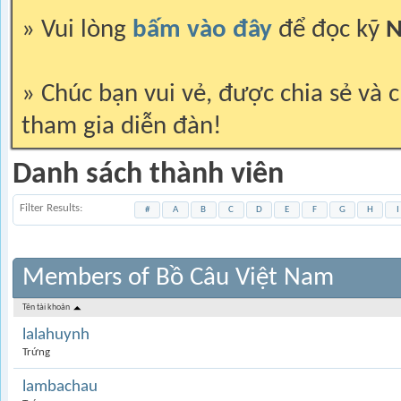
» Vui lòng
bấm vào đây
để đọc kỹ
N
» Chúc bạn vui vẻ, được chia sẻ và c
tham gia diễn đàn!
Danh sách thành viên
Filter Results
#
A
B
C
D
E
F
G
H
I
Members of Bồ Câu Việt Nam
Tên tài khoản
lalahuynh
Trứng
lambachau