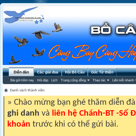
Diễn đàn
Các giải đua
Hội Bồ Câu
Góc Từ thiện
Bài gửi hôm nay
Hỏi đáp
Lịch
Trang cộng đồng
Thao tác
Liên kết nhanh
Danh sách thành viên
» Chào mừng bạn ghé thăm diễn đ
ghi danh
và
liên hệ Chánh-BT -Số Đ
khoản
trước khi có thể gửi bài.