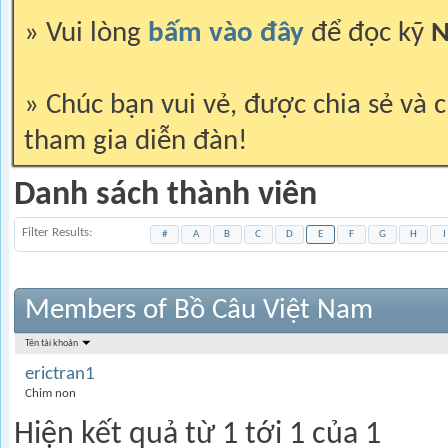
» Vui lòng
bấm vào đây
để đọc kỹ
N
» Chúc bạn vui vẻ, được chia sẻ và c
tham gia diễn đàn!
Danh sách thành viên
Filter Results
#
A
B
C
D
E
F
G
H
I
Members of Bồ Câu Việt Nam
Tên tài khoản
erictran1
Chim non
Hiện kết quả từ 1 tới 1 của 1