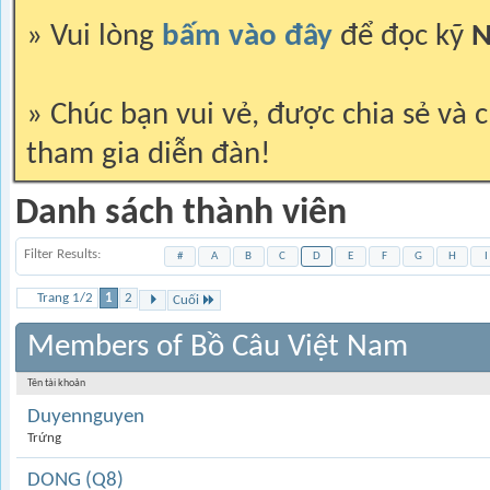
» Vui lòng
bấm vào đây
để đọc kỹ
N
» Chúc bạn vui vẻ, được chia sẻ và c
tham gia diễn đàn!
Danh sách thành viên
Filter Results
#
A
B
C
D
E
F
G
H
I
Trang 1/2
1
2
Cuối
Members of Bồ Câu Việt Nam
Tên tài khoản
Duyennguyen
Trứng
DONG (Q8)