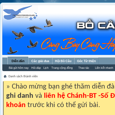
Diễn đàn
Các giải đua
Hội Bồ Câu
Góc Từ thiện
Bài gửi hôm nay
Hỏi đáp
Lịch
Trang cộng đồng
Thao tác
Liên kết nhanh
Danh sách thành viên
» Chào mừng bạn ghé thăm diễn đ
ghi danh
và
liên hệ Chánh-BT -Số Đ
khoản
trước khi có thể gửi bài.