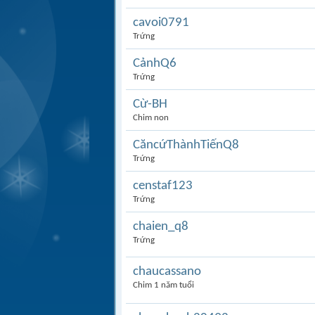
cavoi0791
Trứng
CảnhQ6
Trứng
Cừ-BH
Chim non
CăncứThànhTiếnQ8
Trứng
censtaf123
Trứng
chaien_q8
Trứng
chaucassano
Chim 1 năm tuổi