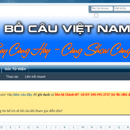
Ghi nhớ?
Góc Từ thiện
Thao tác
Liên kết nhanh
.com! Hãy
bấm vào đây
để
ghi danh
và
liên hệ Chánh-BT -Số ĐT: 090.995.3737 (từ 8h-18h) đ
g tin bổ ích về bồ câu khi tham gia diễn đàn!
D
E
F
G
H
I
J
K
L
M
N
O
P
Q
R