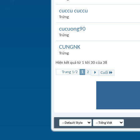
cuccu cuccu
Trứng
cucuong90
Trứng
CUNGNK
Trứng
Hiện kết quả từ 1 tới 30 của 38
Trang 1/2
1
2
Cuối