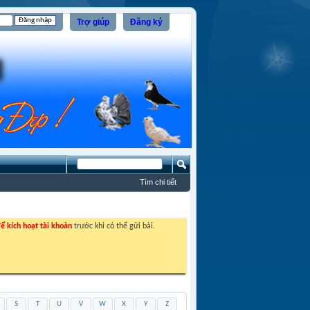
Trợ giúp
Đăng ký
Tìm chi tiết
ể kích hoạt tài khoản
trước khi có thể gửi bài.
S
T
U
V
W
X
Y
Z