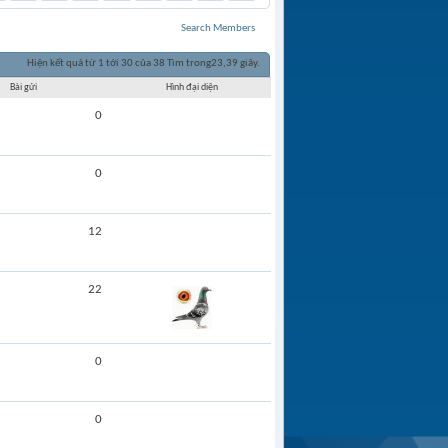
Search Members
Hiện kết quả từ 1 tới 30 của 38
Tìm trong
23,39
giây.
Bài gửi
Hình đại diện
0
0
12
22
0
0