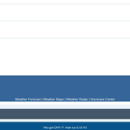
Weather Forecast
|
Weather Maps
|
Weather Radar
|
Hurricane Center
Múi giờ GMT +7. Hiện tại là
10:43