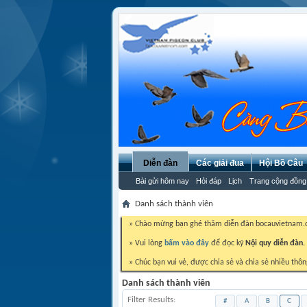
Diễn đàn
Các giải đua
Hội Bồ Câu
Bài gửi hôm nay
Hỏi đáp
Lịch
Trang cộng đồng
Danh sách thành viên
» Chào mừng bạn ghé thăm diễn đàn bocauvietnam
» Vui lòng
bấm vào đây
để đọc kỹ
Nội quy diễn đàn.
» Chúc bạn vui vẻ, được chia sẻ và chia sẻ nhiều thôn
Danh sách thành viên
Filter Results
#
A
B
C