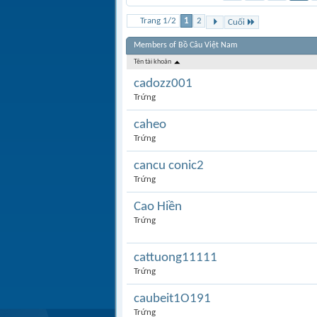
Trang 1/2
1
2
Cuối
Members of Bồ Câu Việt Nam
Tên tài khoản
cadozz001
Trứng
caheo
Trứng
cancu conic2
Trứng
Cao Hiền
Trứng
cattuong11111
Trứng
caubeit1O191
Trứng