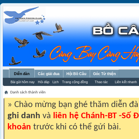
Diễn đàn
Các giải đua
Hội Bồ Câu
Góc Từ thiện
Bài gửi hôm nay
Hỏi đáp
Lịch
Trang cộng đồng
Thao tác
Liên kết nhanh
Danh sách thành viên
» Chào mừng bạn ghé thăm diễn đ
ghi danh
và
liên hệ Chánh-BT -Số Đ
khoản
trước khi có thể gửi bài.