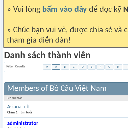
» Vui lòng
bấm vào đây
để đọc kỹ
N
» Chúc bạn vui vẻ, được chia sẻ và c
tham gia diễn đàn!
Danh sách thành viên
Filter Results
#
A
B
C
D
E
F
G
H
I
Members of Bồ Câu Việt Nam
Tên tài khoản
AsianaLoft
Chim 1 năm tuổi
administrator