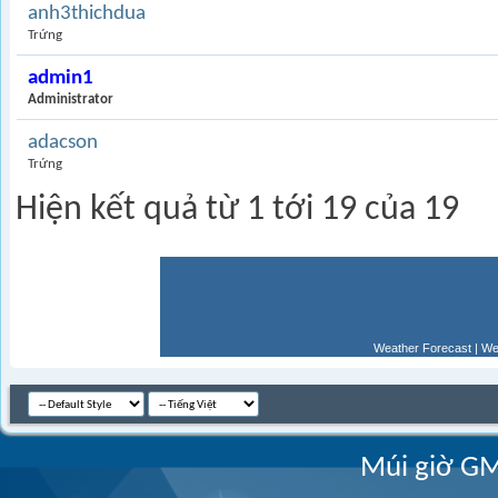
anh3thichdua
Trứng
admin1
Administrator
adacson
Trứng
Hiện kết quả từ 1 tới 19 của 19
Weather Forecast
|
We
Múi giờ GM