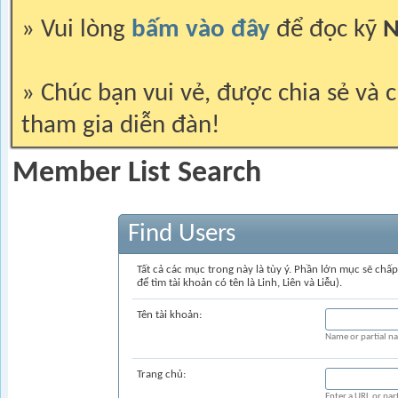
» Vui lòng
bấm vào đây
để đọc kỹ
N
» Chúc bạn vui vẻ, được chia sẻ và c
tham gia diễn đàn!
Member List Search
Find Users
Tất cả các mục trong này là tùy ý. Phần lớn mục sẽ ch
để tìm tài khoản có tên là
Li
nh,
Li
ên và
Li
ễu).
Tên tài khoản:
Name or partial n
Trang chủ:
Enter a URL or par