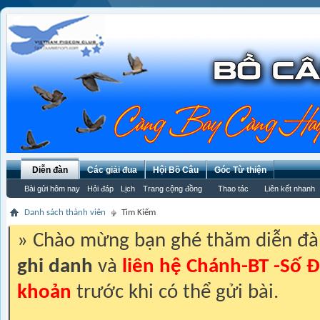
Diễn đàn
Các giải đua
Hội Bồ Câu
Góc Từ thiện
Bài gửi hôm nay
Hỏi đáp
Lịch
Trang cộng đồng
Thao tác
Liên kết nhanh
Danh sách thành viên
Tìm Kiếm
» Chào mừng bạn ghé thăm diễn đ
ghi danh
và
liên hệ Chánh-BT -Số Đ
khoản
trước khi có thể gửi bài.