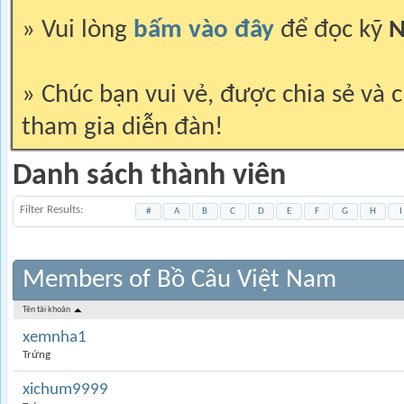
» Vui lòng
bấm vào đây
để đọc kỹ
N
» Chúc bạn vui vẻ, được chia sẻ và c
tham gia diễn đàn!
Danh sách thành viên
Filter Results
#
A
B
C
D
E
F
G
H
I
Members of Bồ Câu Việt Nam
Tên tài khoản
xemnha1
Trứng
xichum9999