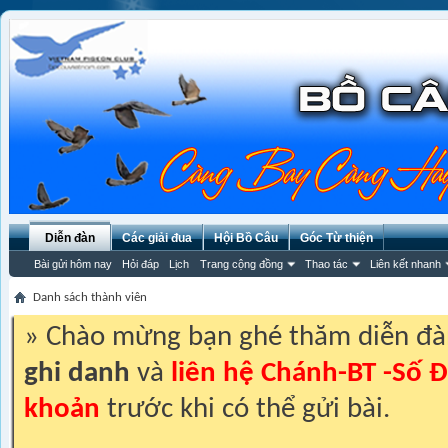
Diễn đàn
Các giải đua
Hội Bồ Câu
Góc Từ thiện
Bài gửi hôm nay
Hỏi đáp
Lịch
Trang cộng đồng
Thao tác
Liên kết nhanh
Danh sách thành viên
» Chào mừng bạn ghé thăm diễn đ
ghi danh
và
liên hệ Chánh-BT -Số Đ
khoản
trước khi có thể gửi bài.