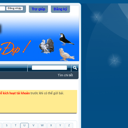
Trợ giúp
Đăng ký
Tìm chi tiết
ể kích hoạt tài khoản
trước khi có thể gửi bài.
S
T
U
V
W
X
Y
Z