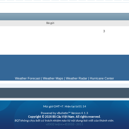
Bài gửi
3
Weather Forecast
|
Weather Maps
|
Weather Radar
|
Hurricane Center
Múi giờ GMT +7. Hiện tại là
01:14
Powered by vBulletin™ Version 4.1.3
Copyright © 2026 Bồ Câu Việt Nam. All rights reserved.
BQT không chịu bất cứ trách nhiệm nào từ nội dung bài viết của thành viên.
vZOOZ te@m
-
©2010 - 2011