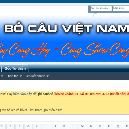
Ghi nhớ?
Góc Từ thiện
Thao tác
Liên kết nhanh
.com! Hãy
bấm vào đây
để
ghi danh
và
liên hệ Chánh-BT -Số ĐT: 090.995.3737 (từ 8h-18h) đ
g tin bổ ích về bồ câu khi tham gia diễn đàn!
D
E
F
G
H
I
J
K
L
M
N
O
P
Q
R