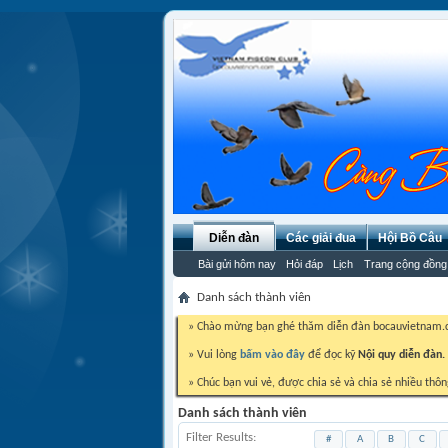
Diễn đàn
Các giải đua
Hội Bồ Câu
Bài gửi hôm nay
Hỏi đáp
Lịch
Trang cộng đồng
Danh sách thành viên
» Chào mừng bạn ghé thăm diễn đàn bocauvietnam
» Vui lòng
bấm vào đây
để đọc kỹ
Nội quy diễn đàn.
» Chúc bạn vui vẻ, được chia sẻ và chia sẻ nhiều thôn
Danh sách thành viên
Filter Results
#
A
B
C