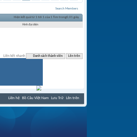
Search Members
Hiện kết quả từ 1 tới 1 của 1
Tìm trong
0,01
giây.
Hình đại diện
Liên kết nhanh
Danh sách thành viên
Lên trên
Liên hệ
Bồ Câu Việt Nam
Lưu Trữ
Lên trên