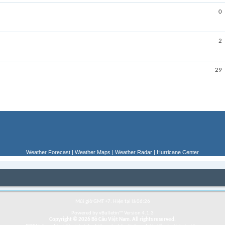
0
2
29
Weather Forecast
|
Weather Maps
|
Weather Radar
|
Hurricane Center
Múi giờ GMT +7. Hiện tại là
06:26
Powered by vBulletin™ Version 4.1.3
Copyright © 2026 Bồ Câu Việt Nam. All rights reserved.