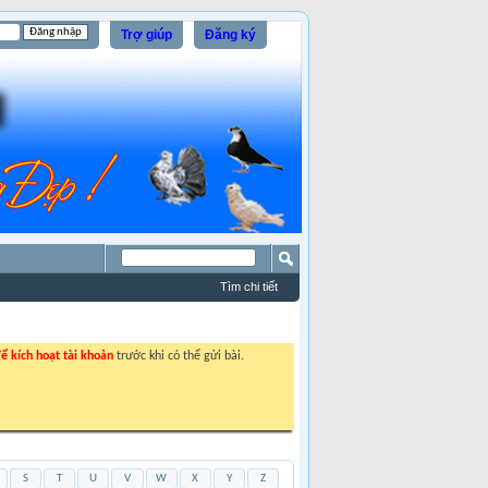
Trợ giúp
Đăng ký
Tìm chi tiết
ể kích hoạt tài khoản
trước khi có thể gửi bài.
S
T
U
V
W
X
Y
Z