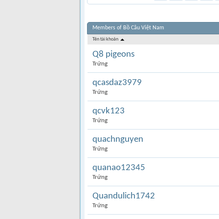
Members of Bồ Câu Việt Nam
Tên tài khoản
Q8 pigeons
Trứng
qcasdaz3979
Trứng
qcvk123
Trứng
quachnguyen
Trứng
quanao12345
Trứng
Quandulich1742
Trứng