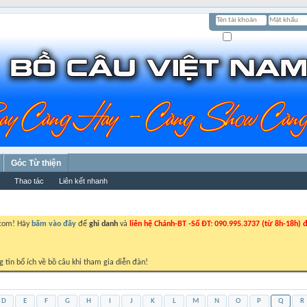
Ghi nhớ?
Góc Từ thiện
Thao tác
Liên kết nhanh
.com! Hãy
bấm vào đây
để
ghi danh
và
liên hệ Chánh-BT -Số ĐT: 090.995.3737 (từ 8h-18h) đ
g tin bổ ích về bồ câu khi tham gia diễn đàn!
D
E
F
G
H
I
J
K
L
M
N
O
P
Q
R