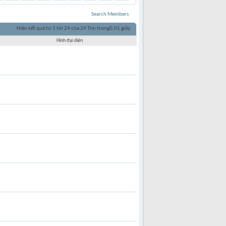
Search Members
Hiện kết quả từ 1 tới 24 của 24
Tìm trong
0,01
giây.
Hình đại diện