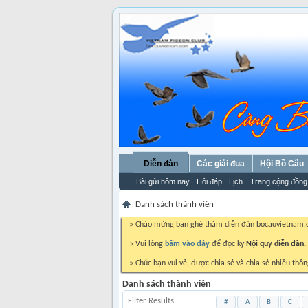
Diễn đàn
Các giải đua
Hội Bồ Câu
Bài gửi hôm nay
Hỏi đáp
Lịch
Trang cộng đồng
Danh sách thành viên
» Chào mừng bạn ghé thăm diễn đàn bocauvietnam
» Vui lòng
bấm vào đây
để đọc kỹ
Nội quy diễn đàn.
» Chúc bạn vui vẻ, được chia sẻ và chia sẻ nhiều thôn
Danh sách thành viên
Filter Results
#
A
B
C