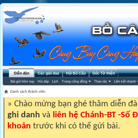
Diễn đàn
Các giải đua
Hội Bồ Câu
Góc Từ thiện
Bài gửi hôm nay
Hỏi đáp
Lịch
Trang cộng đồng
Thao tác
Liên kết nhanh
Danh sách thành viên
» Chào mừng bạn ghé thăm diễn đ
ghi danh
và
liên hệ Chánh-BT -Số Đ
khoản
trước khi có thể gửi bài.