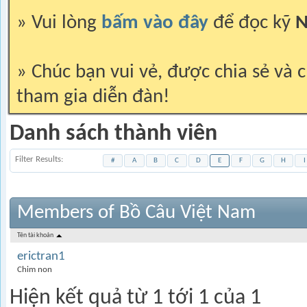
» Vui lòng
bấm vào đây
để đọc kỹ
N
» Chúc bạn vui vẻ, được chia sẻ và c
tham gia diễn đàn!
Danh sách thành viên
Filter Results
#
A
B
C
D
E
F
G
H
I
Members of Bồ Câu Việt Nam
Tên tài khoản
erictran1
Chim non
Hiện kết quả từ 1 tới 1 của 1