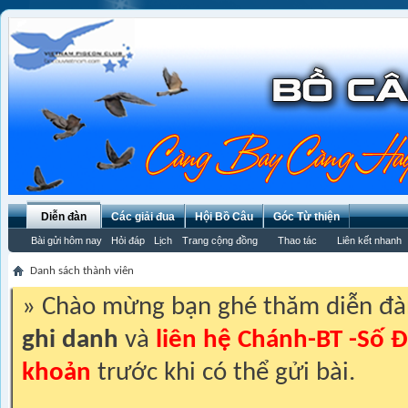
Diễn đàn
Các giải đua
Hội Bồ Câu
Góc Từ thiện
Bài gửi hôm nay
Hỏi đáp
Lịch
Trang cộng đồng
Thao tác
Liên kết nhanh
Danh sách thành viên
» Chào mừng bạn ghé thăm diễn đ
ghi danh
và
liên hệ Chánh-BT -Số Đ
khoản
trước khi có thể gửi bài.