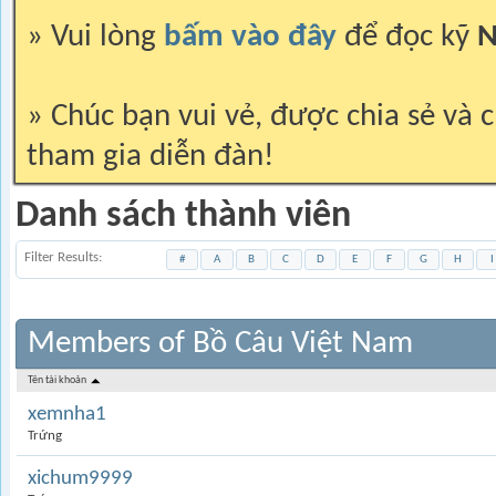
» Vui lòng
bấm vào đây
để đọc kỹ
N
» Chúc bạn vui vẻ, được chia sẻ và c
tham gia diễn đàn!
Danh sách thành viên
Filter Results
#
A
B
C
D
E
F
G
H
I
Members of Bồ Câu Việt Nam
Tên tài khoản
xemnha1
Trứng
xichum9999