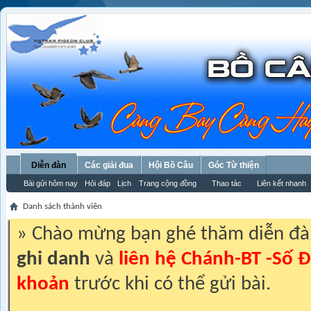
Diễn đàn
Các giải đua
Hội Bồ Câu
Góc Từ thiện
Bài gửi hôm nay
Hỏi đáp
Lịch
Trang cộng đồng
Thao tác
Liên kết nhanh
Danh sách thành viên
» Chào mừng bạn ghé thăm diễn đ
ghi danh
và
liên hệ Chánh-BT -Số Đ
khoản
trước khi có thể gửi bài.