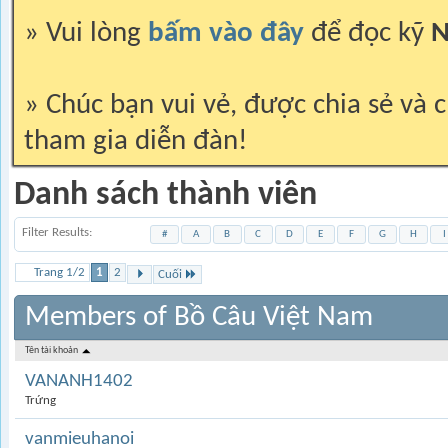
» Vui lòng
bấm vào đây
để đọc kỹ
N
» Chúc bạn vui vẻ, được chia sẻ và c
tham gia diễn đàn!
Danh sách thành viên
Filter Results
#
A
B
C
D
E
F
G
H
I
Trang 1/2
1
2
Cuối
Members of Bồ Câu Việt Nam
Tên tài khoản
VANANH1402
Trứng
vanmieuhanoi